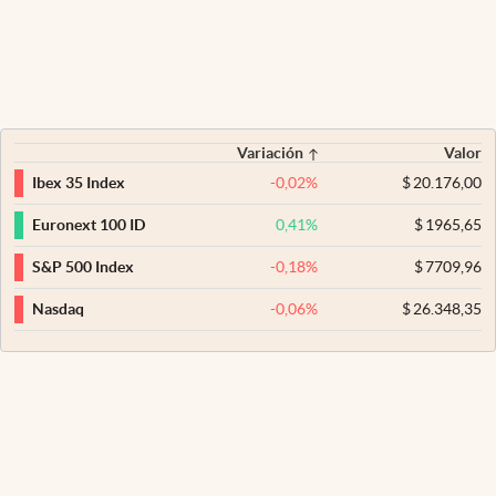
Variación
Valor
-0,02
%
$
20.176,00
Ibex 35 Index
0,41
%
$
1965,65
Euronext 100 ID
-0,18
%
$
7709,96
S&P 500 Index
-0,06
%
$
26.348,35
Nasdaq