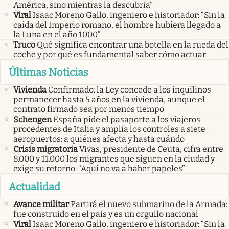
América, sino mientras la descubría”
Viral
Isaac Moreno Gallo, ingeniero e historiador: “Sin la
caída del Imperio romano, el hombre hubiera llegado a
la Luna en el año 1000”
Truco
Qué significa encontrar una botella en la rueda del
coche y por qué es fundamental saber cómo actuar
Últimas Noticias
Vivienda
Confirmado: la Ley concede a los inquilinos
permanecer hasta 5 años en la vivienda, aunque el
contrato firmado sea por menos tiempo
Schengen
España pide el pasaporte a los viajeros
procedentes de Italia y amplía los controles a siete
aeropuertos: a quiénes afecta y hasta cuándo
Crisis migratoria
Vivas, presidente de Ceuta, cifra entre
8.000 y 11.000 los migrantes que siguen en la ciudad y
exige su retorno: “Aquí no va a haber papeles”
Actualidad
Avance militar
Partirá el nuevo submarino de la Armada:
fue construido en el país y es un orgullo nacional
Viral
Isaac Moreno Gallo, ingeniero e historiador: “Sin la