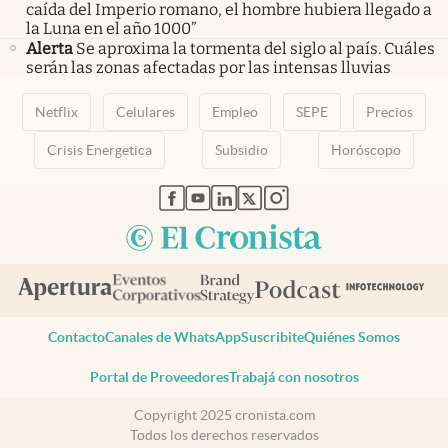
caída del Imperio romano, el hombre hubiera llegado a
la Luna en el año 1000”
Alerta
Se aproxima la tormenta del siglo al país. Cuáles
serán las zonas afectadas por las intensas lluvias
Netflix
Celulares
Empleo
SEPE
Precios
Crisis Energetica
Subsidio
Horóscopo
abre en nueva pestaña
abre en nueva pestaña
abre en nueva pestaña
abre en nueva pestaña
abre en nueva pestaña
Contacto
Canales de WhatsApp
Suscribite
Quiénes Somos
Portal de Proveedores
Trabajá con nosotros
Copyright 2025 cronista.com
Todos los derechos reservados