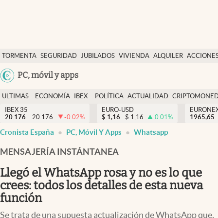
Últimas Noticias
TORMENTA
SEGURIDAD
JUBILADOS
VIVIENDA
ALQUILER
ACCIONE
Economía y finanzas
SOCIAL
Argentina
PC, móvil y apps
Política
España
Actualidad
ULTIMAS
ECONOMÍA
IBEX
POLÍTICA
ACTUALIDAD
CRIPTOMONE
México
NOTICIAS
Y
Y
IBEX 35
EURO-USD
EURONE
Criptomonedas
20.176
20.176
-0.02
%
$
1,16
$
1,16
0.01
%
USA
1965,65
FINANZAS
EURO
Cronista España
PC, Móvil Y Apps
Whatsapp
Colombia
España
Uruguay
MENSAJERÍA INSTÁNTANEA
Llegó el WhatsApp rosa y no es lo que
crees: todos los detalles de esta nueva
función
Se trata de una supuesta actualización de WhatsApp que,