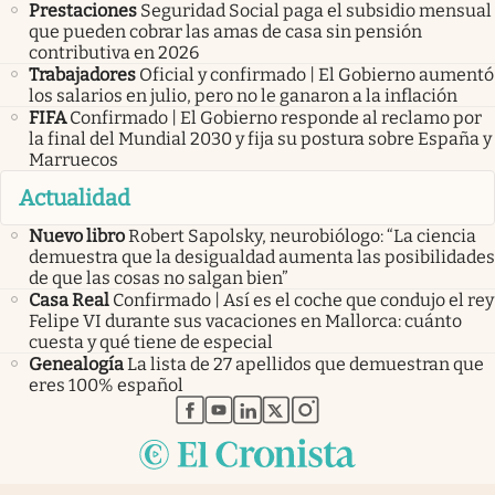
Prestaciones
Seguridad Social paga el subsidio mensual
que pueden cobrar las amas de casa sin pensión
contributiva en 2026
Trabajadores
Oficial y confirmado | El Gobierno aumentó
los salarios en julio, pero no le ganaron a la inflación
FIFA
Confirmado | El Gobierno responde al reclamo por
la final del Mundial 2030 y fija su postura sobre España y
Marruecos
Actualidad
Nuevo libro
Robert Sapolsky, neurobiólogo: “La ciencia
demuestra que la desigualdad aumenta las posibilidades
de que las cosas no salgan bien”
Casa Real
Confirmado | Así es el coche que condujo el rey
Felipe VI durante sus vacaciones en Mallorca: cuánto
cuesta y qué tiene de especial
Genealogía
La lista de 27 apellidos que demuestran que
eres 100% español
abre en nueva pestaña
abre en nueva pestaña
abre en nueva pestaña
abre en nueva pestaña
abre en nueva pestaña