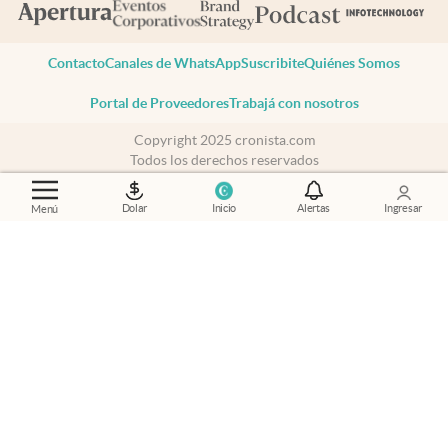
Contacto
Canales de WhatsApp
Suscribite
Quiénes Somos
Portal de Proveedores
Trabajá con nosotros
Copyright 2025 cronista.com
Todos los derechos reservados
Términos y condiciones
Privacidad
Dolar
Inicio
Alertas
Ingresar
Menú
Consentimiento
Tel:
+54 11 7078-3270
cronista.com
es propiedad de El Cronista Comercial S.A Registro de
propiedad intelectual: 56576959
N° de edición: 10.950 - 7 de agosto de 2026
Director Periodístico: Hernán de Goñi