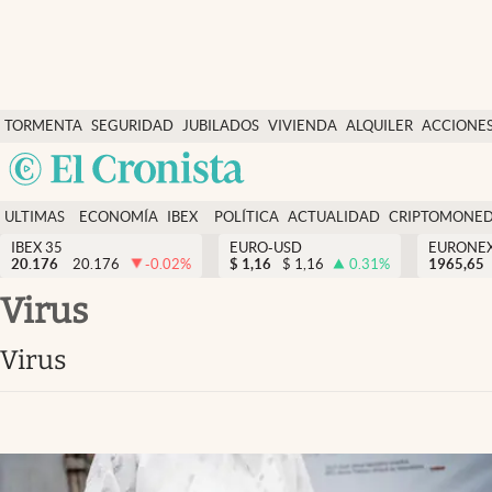
Últimas Noticias
TORMENTA
SEGURIDAD
JUBILADOS
VIVIENDA
ALQUILER
ACCIONE
Economía y finanzas
SOCIAL
Argentina
Política
España
Actualidad
ULTIMAS
ECONOMÍA
IBEX
POLÍTICA
ACTUALIDAD
CRIPTOMONE
México
NOTICIAS
Y
Y
IBEX 35
EURO-USD
EURONE
Criptomonedas
20.176
20.176
-0.02
%
$
1,16
$
1,16
0.31
%
USA
1965,65
FINANZAS
EURO
Colombia
Virus
España
Uruguay
Virus