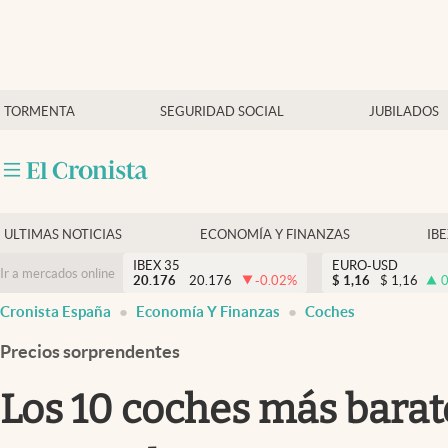
Últimas Noticias
TORMENTA
SEGURIDAD SOCIAL
JUBILADOS
Economía y finanzas
Política
Actualidad
Criptomonedas
ULTIMAS NOTICIAS
ECONOMÍA Y FINANZAS
IB
IBEX 35
EURO-USD
Ir a mercados online
20.176
20.176
-0.02
%
$
1,16
$
1,16
0
Cronista España
Economía Y Finanzas
Coches
Precios sorprendentes
Los 10 coches más bara