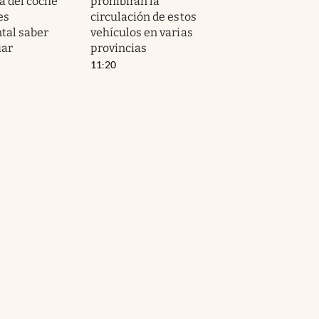
a del coche
prohibirán la
es
circulación de estos
tal saber
vehículos en varias
uar
provincias
11:20