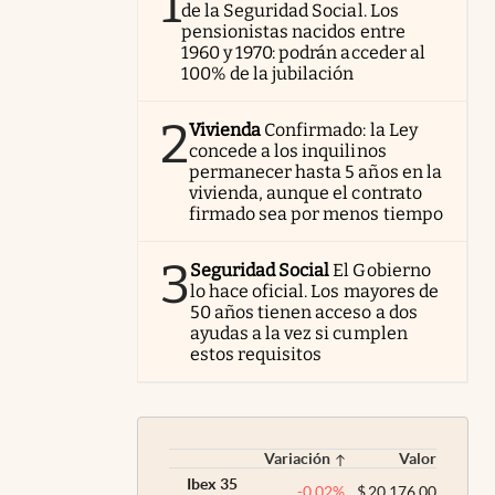
1
de la Seguridad Social. Los
pensionistas nacidos entre
1960 y 1970: podrán acceder al
100% de la jubilación
2
Vivienda
Confirmado: la Ley
concede a los inquilinos
permanecer hasta 5 años en la
vivienda, aunque el contrato
firmado sea por menos tiempo
3
Seguridad Social
El Gobierno
lo hace oficial. Los mayores de
50 años tienen acceso a dos
ayudas a la vez si cumplen
estos requisitos
Variación
Valor
Ibex 35
-0,02
%
$
20.176,00