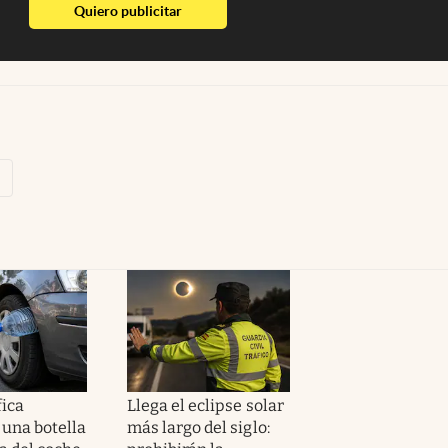
abre en nueva pestaña
Quiero publicitar
fica
Llega el eclipse solar
 una botella
más largo del siglo: