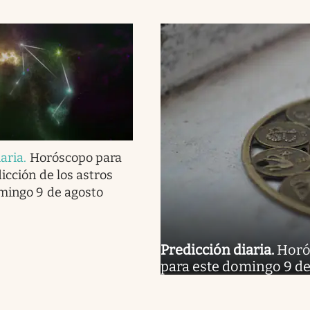
iaria
.
Horóscopo para
dicción de los astros
mingo 9 de agosto
Predicción diaria
.
Horós
para este domingo 9 de