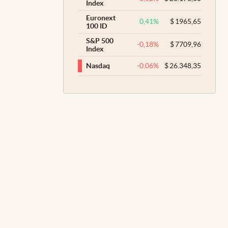
Index
Euronext
0,41
%
$
1965,65
100 ID
S&P 500
-0,18
%
$
7709,96
Index
-0,06
%
$
26.348,35
Nasdaq