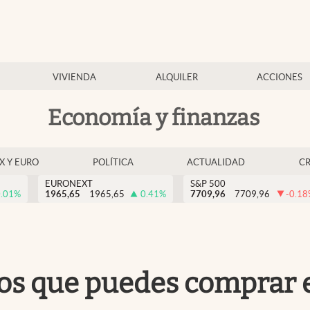
VIVIENDA
ALQUILER
ACCIONES
Economía y finanzas
EX Y EURO
POLÍTICA
ACTUALIDAD
C
EURONEXT
S&P 500
.01
%
1965,65
1965,65
0.41
%
7709,96
7709,96
-0.18
tos que puedes comprar 