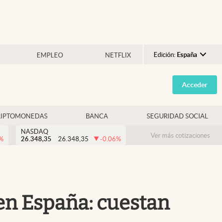
Edición:
España
EMPLEO
NETFLIX
Argentina
Acceder
España
México
RIPTOMONEDAS
BANCA
SEGURIDAD SOCIAL
USA
NASDAQ
Colombia
Ver más cotizaciones
%
26.348,35
26.348,35
-0.06
%
Uruguay
en España: cuestan