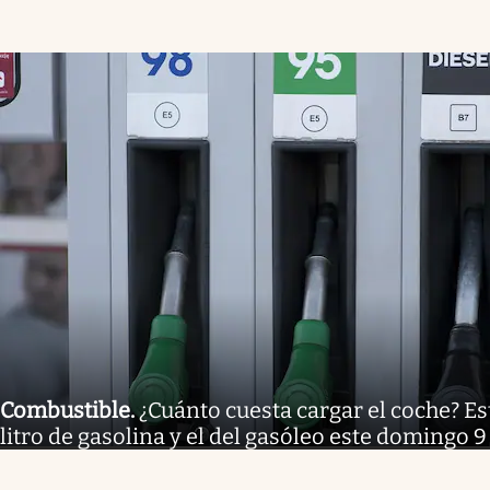
Combustible
.
¿Cuánto cuesta cargar el coche? Est
litro de gasolina y el del gasóleo este domingo 9