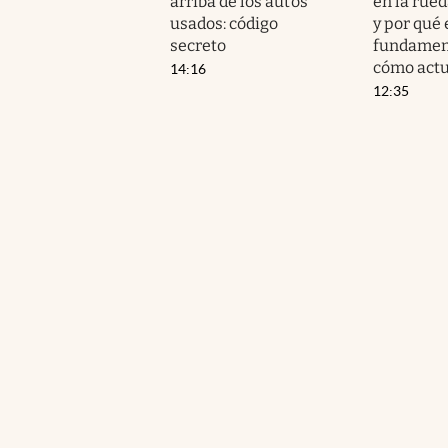
arriba de los autos
en la rued
usados: código
y por qué 
secreto
fundamen
cómo act
14:16
12:35