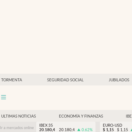
Últimas Noticias
Economía y finanzas
Política
Actualidad
Criptomonedas
TORMENTA
SEGURIDAD SOCIAL
JUBILADOS
ULTIMAS NOTICIAS
ECONOMÍA Y FINANZAS
IB
IBEX 35
EURO-USD
Ir a mercados online
20.180,4
20.180,4
0.62
%
$
1,15
$
1,15