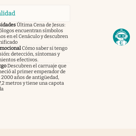
lidad
sidades
Última Cena de Jesus:
ólogos encuentran símbolos
os en el Cenáculo y descubren
nificado
emocional
Cómo saber si tengo
ión: detección, síntomas y
ientos efectivos.
zgo
Descubren el carruaje que
neció al primer emperador de
: 2000 años de antigüedad,
,2 metros y tiene una capota
da