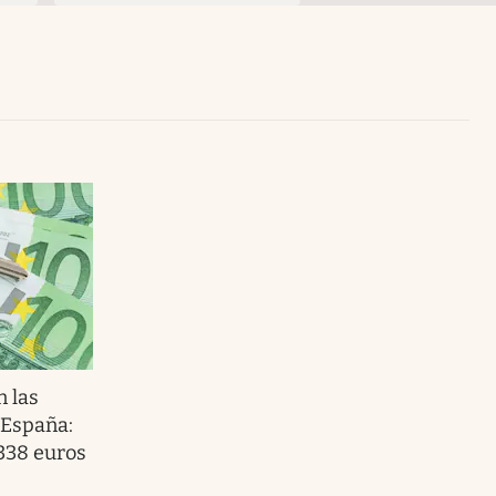
Uruguay
 las
 España:
338 euros