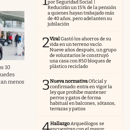
1
por Seguridad Social |
Reducirán un 15% de la pensión
a quienes hayan trabajado más
de 40 años, pero adelanten su
jubilación
2
Viral
Gastó los ahorros de su
vida en un terreno vacío.
Nueve años después, un grupo
de voluntarios le construyó
una casa con 850 bloques de
plástico reciclado
os 10
puedes
3
Nueva normativa
Oficial y
tan menos
confirmado: entra en vigor la
ley que prohíbe mantener
perros y gatos de forma
habitual en balcones, sótanos,
terrazas y patios
4
Hallazgo
Arqueólogos se
encuentran con el mayor