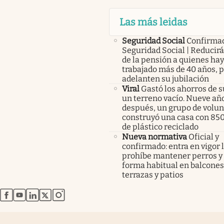
Las más leidas
Seguridad Social
Confirma
Seguridad Social | Reducir
de la pensión a quienes ha
trabajado más de 40 años, 
adelanten su jubilación
Viral
Gastó los ahorros de s
un terreno vacío. Nueve añ
después, un grupo de volunt
construyó una casa con 85
de plástico reciclado
Nueva normativa
Oficial y
confirmado: entra en vigor l
prohíbe mantener perros y 
forma habitual en balcones
terrazas y patios
abre en nueva pestaña
abre en nueva pestaña
abre en nueva pestaña
abre en nueva pestaña
abre en nueva pestaña