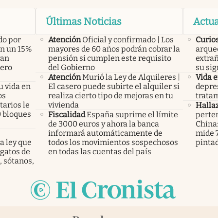
Últimas Noticias
Actua
do por
Atención
Oficial y confirmado | Los
Curio
án un 15%
mayores de 60 años podrán cobrar la
arque
yan
pensión si cumplen este requisito
extrañ
pero
del Gobierno
su sig
Atención
Murió la Ley de Alquileres |
Vida 
u vida en
El casero puede subirte el alquiler si
depres
os
realiza cierto tipo de mejoras en tu
tratam
arios le
vivienda
Halla
0 bloques
Fiscalidad
España suprime el límite
perte
de 3000 euros y ahora la banca
China
informará automáticamente de
mide 7
a ley que
todos los movimientos sospechosos
pinta
gatos de
en todas las cuentas del país
, sótanos,