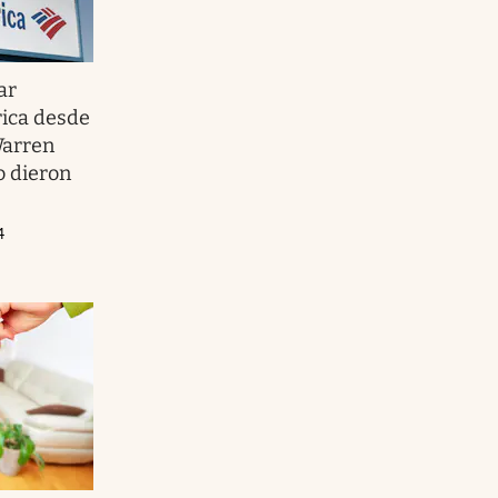
ar
ica desde
Warren
o dieron
4