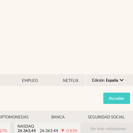
Edición:
España
EMPLEO
NETFLIX
Argentina
Acceder
España
México
RIPTOMONEDAS
BANCA
SEGURIDAD SOCIAL
USA
NASDAQ
Colombia
Ver más cotizaciones
.17
%
26.363,44
26.363,44
-0.83
%