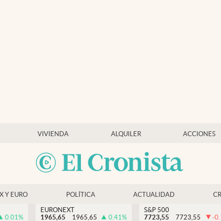
VIVIENDA
ALQUILER
ACCIONES
EX Y EURO
POLÍTICA
ACTUALIDAD
C
EURONEXT
S&P 500
0.01
%
1965,65
1965,65
0.41
%
7723,55
7723,55
-0