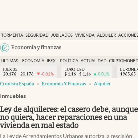
Últimas Noticias
TORMENTA
SEGURIDAD
JUBILADOS
VIVIENDA
ALQUILER
ACCIONE
Economía y finanzas
SOCIAL
Argentina
Economía y finanzas
Política
España
Actualidad
ULTIMAS
ECONOMÍA
IBEX
POLÍTICA
ACTUALIDAD
CRIPTOMONE
México
NOTICIAS
Y
Y
IBEX 35
EURO-USD
EURONE
Criptomonedas
20.176
20.176
-0.02
%
$
1,16
$
1,16
0.01
%
USA
1965,65
FINANZAS
EURO
Cronista España
Economía Y Finanzas
Alquiler
Colombia
España
Uruguay
Inmuebles
Ley de alquileres: el casero debe, aunque
no quiera, hacer reparaciones en una
vivienda en mal estado
La Ley de Arrendamientos Urbanos autoriza la rescisión