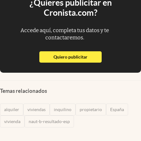
¿Quieres publicitar en
Cronista.com?
Accede aquí, completa tus datos y te
contactaremos.
abre en nueva pestaña
Quiero publicitar
Temas relacionados
alquiler
viviendas
inquilino
propietario
España
vivienda
naut-b-resultado-esp