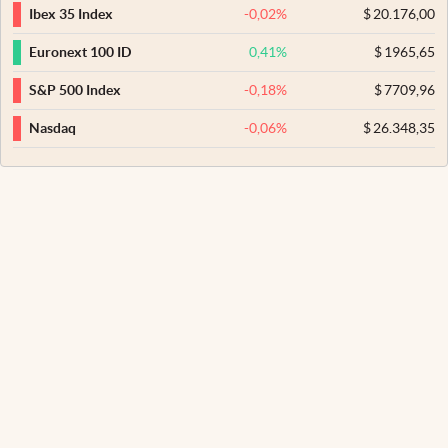
-0,02
%
$
20.176,00
Ibex 35 Index
0,41
%
$
1965,65
Euronext 100 ID
-0,18
%
$
7709,96
S&P 500 Index
-0,06
%
$
26.348,35
Nasdaq