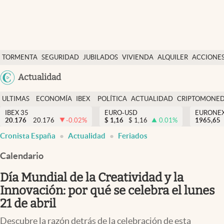
Últimas Noticias
TORMENTA
SEGURIDAD
JUBILADOS
VIVIENDA
ALQUILER
ACCIONE
Economía y finanzas
SOCIAL
Argentina
Actualidad
Política
España
Actualidad
ULTIMAS
ECONOMÍA
IBEX
POLÍTICA
ACTUALIDAD
CRIPTOMONE
México
NOTICIAS
Y
Y
IBEX 35
EURO-USD
EURONE
Criptomonedas
20.176
20.176
-0.02
%
$
1,16
$
1,16
0.01
%
USA
1965,65
FINANZAS
EURO
Cronista España
Actualidad
Feriados
Colombia
España
Uruguay
Calendario
Día Mundial de la Creatividad y la
Innovación: por qué se celebra el lunes
21 de abril
Descubre la razón detrás de la celebración de esta