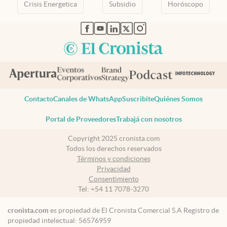
Crisis Energetica
Subsidio
Horóscopo
abre en nueva pestaña
abre en nueva pestaña
abre en nueva pestaña
abre en nueva pestaña
abre en nueva pestaña
Contacto
Canales de WhatsApp
Suscribite
Quiénes Somos
Portal de Proveedores
Trabajá con nosotros
Copyright 2025 cronista.com
Todos los derechos reservados
Términos y condiciones
Privacidad
Consentimiento
Tel:
+54 11 7078-3270
cronista.com
es propiedad de El Cronista Comercial S.A Registro de
propiedad intelectual: 56576959