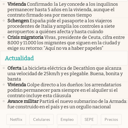
Vivienda
Confirmado: la Ley concede a los inquilinos
permanecer hasta 5 años en la vivienda, aunque el
contrato firmado sea por menos tiempo
Schengen
España pide el pasaporte a los viajeros
procedentes de Italia y amplía los controles a siete
aeropuertos: a quiénes afecta y hasta cuándo
Crisis migratoria
Vivas, presidente de Ceuta, cifra entre
8.000 y 11.000 los migrantes que siguen en la ciudad y
exige su retorno: “Aquí no va a haber papeles”
Actualidad
Oferta
La bicicleta eléctrica de Decathlon que alcanza
una velocidad de 25km/h y es plegable. Buena, bonita y
barata
Vivienda
Golpe directo a los dueños: los arrendatarios
podrán permanecer para siempre en el alquiler si el
contrato incluye esta cláusula
Avance militar
Partirá el nuevo submarino de la Armada:
fue construido en el país y es un orgullo nacional
Netflix
Celulares
Empleo
SEPE
Precios