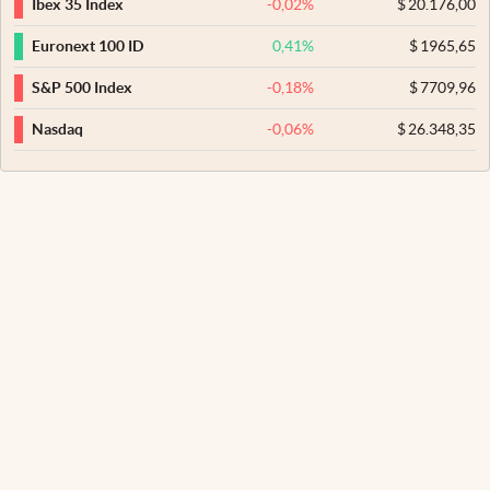
-0,02
%
$
20.176,00
Ibex 35 Index
0,41
%
$
1965,65
Euronext 100 ID
-0,18
%
$
7709,96
S&P 500 Index
-0,06
%
$
26.348,35
Nasdaq