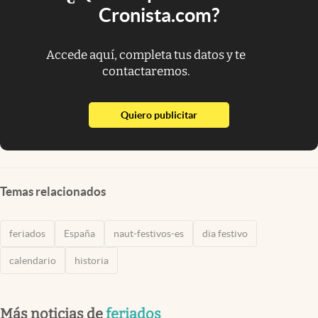
Cronista.com?
Accede aquí, completa tus datos y te
contactaremos.
abre en nueva pestaña
Quiero publicitar
Temas relacionados
feriados
España
naut-festivos-es
dia festivo
calendario
historia
Más noticias de
feriados