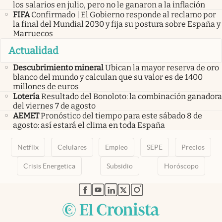
los salarios en julio, pero no le ganaron a la inflación
FIFA
Confirmado | El Gobierno responde al reclamo por
la final del Mundial 2030 y fija su postura sobre España y
Marruecos
Actualidad
Descubrimiento mineral
Ubican la mayor reserva de oro
blanco del mundo y calculan que su valor es de 1400
millones de euros
Lotería
Resultado del Bonoloto: la combinación ganadora
del viernes 7 de agosto
AEMET
Pronóstico del tiempo para este sábado 8 de
agosto: así estará el clima en toda España
Netflix
Celulares
Empleo
SEPE
Precios
Crisis Energetica
Subsidio
Horóscopo
abre en nueva pestaña
abre en nueva pestaña
abre en nueva pestaña
abre en nueva pestaña
abre en nueva pestaña