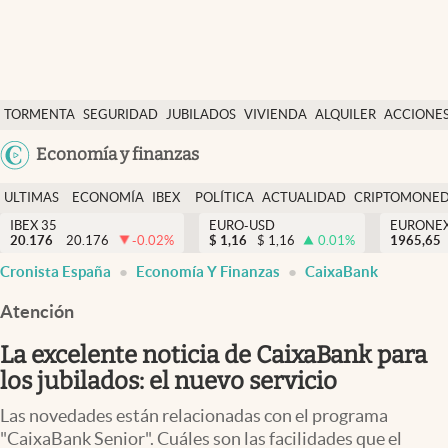
Últimas Noticias
TORMENTA
SEGURIDAD
JUBILADOS
VIVIENDA
ALQUILER
ACCIONE
Economía y finanzas
SOCIAL
Argentina
Economía y finanzas
Política
España
Actualidad
ULTIMAS
ECONOMÍA
IBEX
POLÍTICA
ACTUALIDAD
CRIPTOMONE
México
NOTICIAS
Y
Y
IBEX 35
EURO-USD
EURONE
Criptomonedas
20.176
20.176
-0.02
%
$
1,16
$
1,16
0.01
%
USA
1965,65
FINANZAS
EURO
Cronista España
Economía Y Finanzas
CaixaBank
Colombia
España
Uruguay
Atención
La excelente noticia de CaixaBank para
los jubilados: el nuevo servicio
Las novedades están relacionadas con el programa
"CaixaBank Senior". Cuáles son las facilidades que el