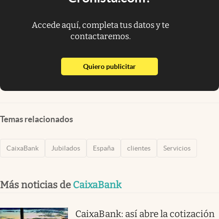
Accede aquí, completa tus datos y te
contactaremos.
abre en nueva pestaña
Quiero publicitar
Temas relacionados
CaixaBank
Jubilados
España
clientes
Servicios
Más noticias de
CaixaBank
CaixaBank: así abre la cotización