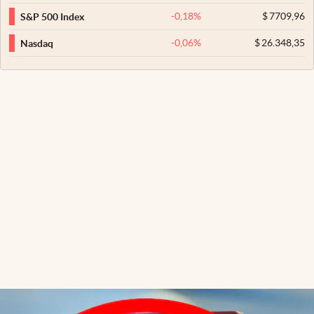
-0,18
%
$
7709,96
S&P 500 Index
-0,06
%
$
26.348,35
Nasdaq