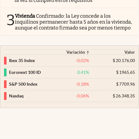
la vez si cumplen estos requisitos
3
Vivienda
Confirmado: la Ley concede a los
inquilinos permanecer hasta 5 años en la vivienda,
aunque el contrato firmado sea por menos tiempo
Variación
Valor
-0,02
%
$
20.176,00
Ibex 35 Index
0,41
%
$
1965,65
Euronext 100 ID
-0,18
%
$
7709,96
S&P 500 Index
-0,06
%
$
26.348,35
Nasdaq