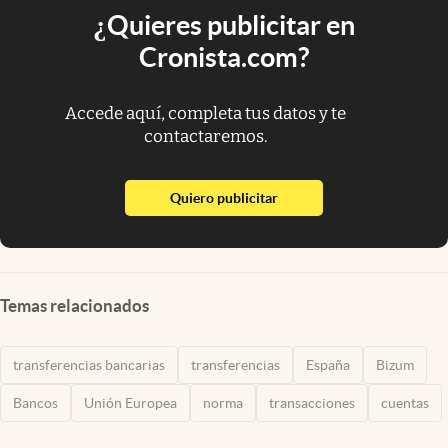
¿Quieres publicitar en
Cronista.com?
Accede aquí, completa tus datos y te
contactaremos.
abre en nueva pestaña
Quiero publicitar
Temas relacionados
transferencias bancarias
transferencias
España
Bizum
Bancos
Unión Europea
norma
transacciones
cuentas