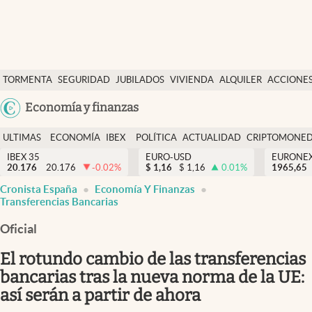
Últimas Noticias
TORMENTA
SEGURIDAD
JUBILADOS
VIVIENDA
ALQUILER
ACCIONE
Economía y finanzas
SOCIAL
Argentina
Economía y finanzas
Política
España
Actualidad
ULTIMAS
ECONOMÍA
IBEX
POLÍTICA
ACTUALIDAD
CRIPTOMONE
México
NOTICIAS
Y
Y
IBEX 35
EURO-USD
EURONE
Criptomonedas
20.176
20.176
-0.02
%
$
1,16
$
1,16
0.01
%
USA
1965,65
FINANZAS
EURO
Cronista España
Economía Y Finanzas
Colombia
España
Transferencias Bancarias
Uruguay
Oficial
El rotundo cambio de las transferencias
bancarias tras la nueva norma de la UE:
así serán a partir de ahora