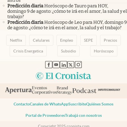
astros
Predicción diaria
Horóscopo de Tauro para HOY,
domingo 9 de agosto: ¿cómo te irá en el amor, la salud y el
trabajo?
Predicción diaria
Horóscopo de Leo para HOY, domingo 9
de agosto: ¿cómo te irá en el amor, la salud y el trabajo?
Netflix
Celulares
Empleo
SEPE
Precios
Crisis Energetica
Subsidio
Horóscopo
abre en nueva pestaña
abre en nueva pestaña
abre en nueva pestaña
abre en nueva pestaña
abre en nueva pestaña
Contacto
Canales de WhatsApp
Suscribite
Quiénes Somos
Portal de Proveedores
Trabajá con nosotros
Copyright 2025 cronista.com