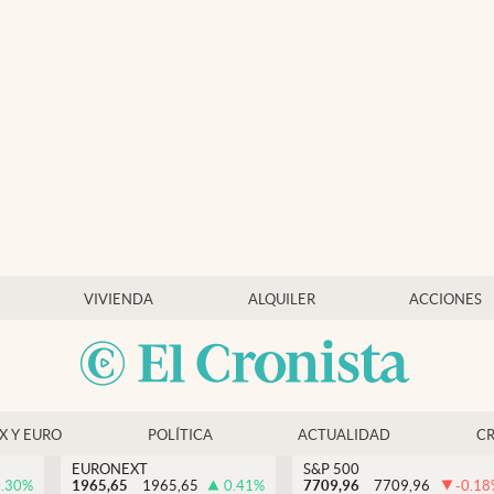
VIVIENDA
ALQUILER
ACCIONES
EX Y EURO
POLÍTICA
ACTUALIDAD
C
EURONEXT
S&P 500
.30
%
1965,65
1965,65
0.41
%
7709,96
7709,96
-0.18