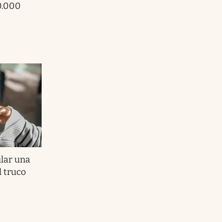
0.000
lar una
l truco