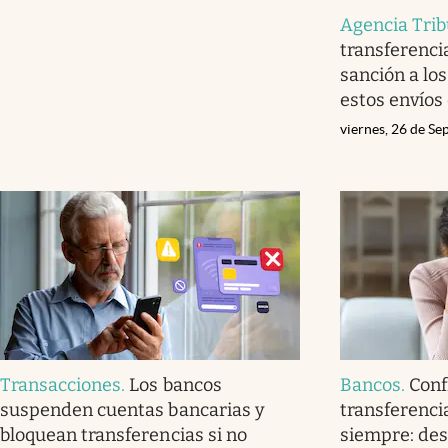
Agencia Trib
transferenci
sanción a lo
estos envíos
viernes, 26 de S
Transacciones
.
Los bancos
Bancos
.
Conf
suspenden cuentas bancarias y
transferenci
bloquean transferencias si no
siempre: des