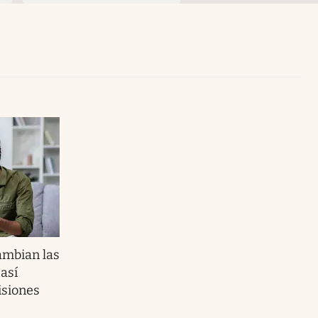
Uruguay
ambian las
así
isiones