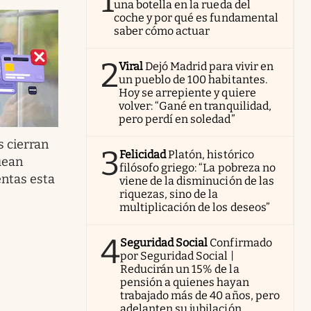
1
una botella en la rueda del
coche y por qué es fundamental
saber cómo actuar
2
Viral
Dejó Madrid para vivir en
un pueblo de 100 habitantes.
Hoy se arrepiente y quiere
volver: “Gané en tranquilidad,
pero perdí en soledad”
s cierran
3
Felicidad
Platón, histórico
uean
filósofo griego: “La pobreza no
entas esta
viene de la disminución de las
riquezas, sino de la
multiplicación de los deseos”
4
Seguridad Social
Confirmado
por Seguridad Social |
Reducirán un 15% de la
pensión a quienes hayan
trabajado más de 40 años, pero
adelanten su jubilación