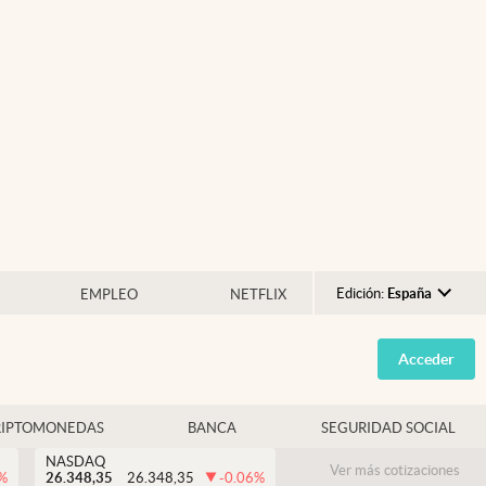
Edición:
España
EMPLEO
NETFLIX
Argentina
Acceder
España
México
RIPTOMONEDAS
BANCA
SEGURIDAD SOCIAL
USA
NASDAQ
Colombia
Ver más cotizaciones
%
26.348,35
26.348,35
-0.06
%