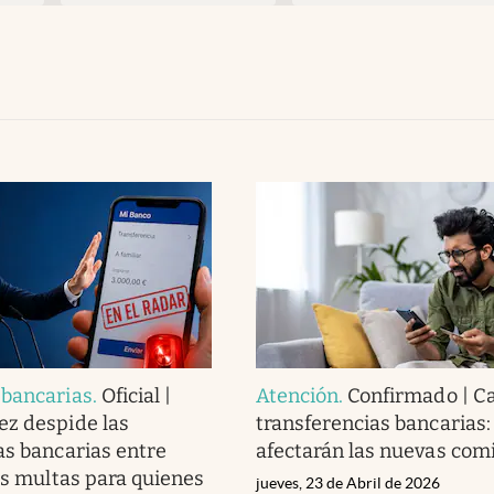
 bancarias
.
Oficial |
Atención
.
Confirmado | C
z despide las
transferencias bancarias: 
as bancarias entre
afectarán las nuevas com
las multas para quienes
jueves, 23 de Abril de 2026