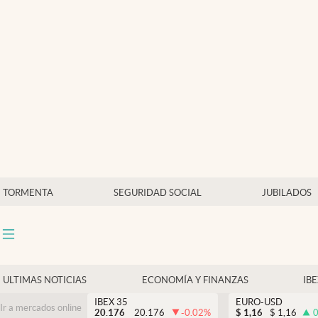
Últimas Noticias
Economía y finanzas
Política
Actualidad
Criptomonedas
TORMENTA
SEGURIDAD SOCIAL
JUBILADOS
ULTIMAS NOTICIAS
ECONOMÍA Y FINANZAS
IB
IBEX 35
EURO-USD
Ir a mercados online
20.176
20.176
-0.02
%
$
1,16
$
1,16
0