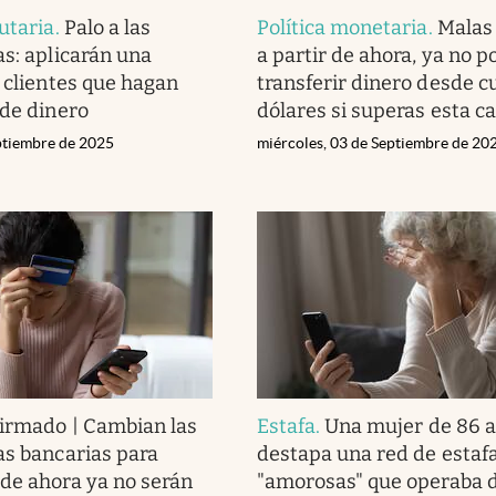
Política monetaria
.
Malas 
utaria
.
Palo a las
a partir de ahora, ya no p
as: aplicarán una
transferir dinero desde c
s clientes que hagan
dólares si superas esta c
 de dinero
miércoles, 03 de Septiembre de 20
eptiembre de 2025
irmado | Cambian las
Estafa
.
Una mujer de 86 
as bancarias para
destapa una red de estaf
de ahora ya no serán
"amorosas" que operaba 