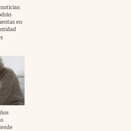
noticias:
odrás
uentas en
antidad
25
años
as
desde