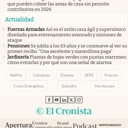
que pueden cobrar las amas de casa sin pensión
contributiva en 2026
Actualidad
Fuerzas Armadas
Así es el avión caza ágil y supersónico
diseñado para entrenamiento avanzado y misiones de
ataque
Pensiones
Se jubila a los 63 años y se conmueve al ver su
primer recibo: “Una excelente y maravillosa paga”
Jardinería
Plantas de hojas verdes con puntas marrones:
cómo evitarlas y por qué son una señal de alarma
Netflix
Celulares
Empleo
SEPE
Precios
Crisis Energetica
Subsidio
Horóscopo
abre en nueva pestaña
abre en nueva pestaña
abre en nueva pestaña
abre en nueva pestaña
abre en nueva pestaña