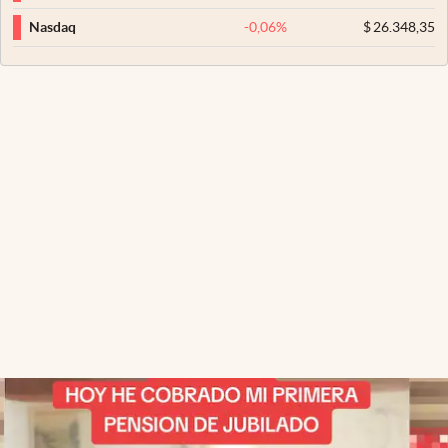
-0,06
%
$
26.348,35
Nasdaq