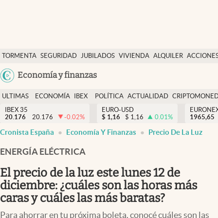
Últimas Noticias
TORMENTA
SEGURIDAD
JUBILADOS
VIVIENDA
ALQUILER
ACCIONE
Economía y finanzas
SOCIAL
Argentina
Economía y finanzas
Política
España
Actualidad
ULTIMAS
ECONOMÍA
IBEX
POLÍTICA
ACTUALIDAD
CRIPTOMONE
México
NOTICIAS
Y
Y
IBEX 35
EURO-USD
EURONE
Criptomonedas
20.176
20.176
-0.02
%
$
1,16
$
1,16
0.01
%
USA
1965,65
FINANZAS
EURO
Cronista España
Economía Y Finanzas
Precio De La Luz
Colombia
España
Uruguay
ENERGÍA ELÉCTRICA
El precio de la luz este lunes 12 de
diciembre: ¿cuáles son las horas más
caras y cuáles las más baratas?
Para ahorrar en tu próxima boleta, conocé cuáles son las