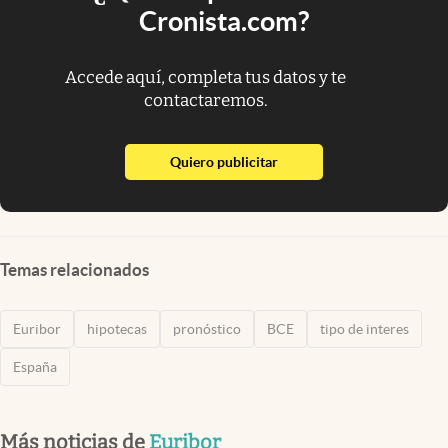
Cronista.com?
Accede aquí, completa tus datos y te
contactaremos.
abre en nueva pestaña
Quiero publicitar
Temas relacionados
Euribor
hipotecas
pronóstico
BCE
tipo de interes
España
Más noticias de
Euribor