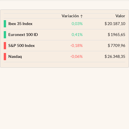
Variación
Valor
0,03
%
$
20.187,10
Ibex 35 Index
0,41
%
$
1965,65
Euronext 100 ID
-0,18
%
$
7709,96
S&P 500 Index
-0,06
%
$
26.348,35
Nasdaq