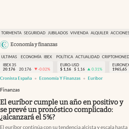
Últimas Noticias
TORMENTA
SEGURIDAD
JUBILADOS
VIVIENDA
ALQUILER
ACCIONE
Economía y finanzas
SOCIAL
Argentina
Economía y finanzas
Política
España
Actualidad
ULTIMAS
ECONOMÍA
IBEX
POLÍTICA
ACTUALIDAD
CRIPTOMONE
México
NOTICIAS
Y
Y
IBEX 35
EURO-USD
EURONE
Criptomonedas
20.176
20.176
-0.02
%
$
1,16
$
1,16
0.31
%
USA
1965,65
FINANZAS
EURO
Cronista España
Economía Y Finanzas
Euribor
Colombia
España
Uruguay
Finanzas
El euríbor cumple un año en positivo y
se prevé un pronóstico complicado:
¿alcanzará el 5%?
El euríbor continúa con su tendencia alcista y escala hasta