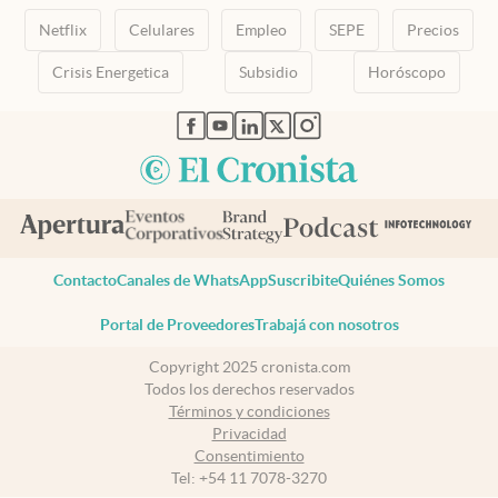
Netflix
Celulares
Empleo
SEPE
Precios
Crisis Energetica
Subsidio
Horóscopo
abre en nueva pestaña
abre en nueva pestaña
abre en nueva pestaña
abre en nueva pestaña
abre en nueva pestaña
Contacto
Canales de WhatsApp
Suscribite
Quiénes Somos
Portal de Proveedores
Trabajá con nosotros
Copyright 2025 cronista.com
Todos los derechos reservados
Términos y condiciones
Privacidad
Consentimiento
Tel:
+54 11 7078-3270