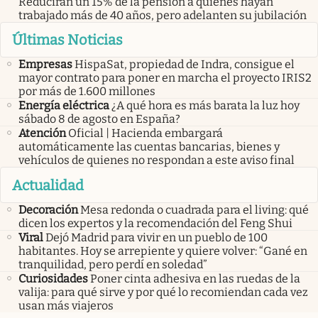
Reducirán un 15% de la pensión a quienes hayan
trabajado más de 40 años, pero adelanten su jubilación
Últimas Noticias
Empresas
HispaSat, propiedad de Indra, consigue el
mayor contrato para poner en marcha el proyecto IRIS2
por más de 1.600 millones
Energía eléctrica
¿A qué hora es más barata la luz hoy
sábado 8 de agosto en España?
Atención
Oficial | Hacienda embargará
automáticamente las cuentas bancarias, bienes y
vehículos de quienes no respondan a este aviso final
Actualidad
Decoración
Mesa redonda o cuadrada para el living: qué
dicen los expertos y la recomendación del Feng Shui
Viral
Dejó Madrid para vivir en un pueblo de 100
habitantes. Hoy se arrepiente y quiere volver: “Gané en
tranquilidad, pero perdí en soledad”
Curiosidades
Poner cinta adhesiva en las ruedas de la
valija: para qué sirve y por qué lo recomiendan cada vez
usan más viajeros