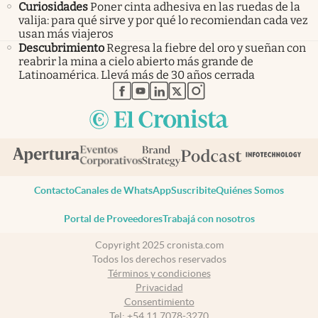
Curiosidades
Poner cinta adhesiva en las ruedas de la
valija: para qué sirve y por qué lo recomiendan cada vez
usan más viajeros
Descubrimiento
Regresa la fiebre del oro y sueñan con
reabrir la mina a cielo abierto más grande de
Latinoamérica. Llevá más de 30 años cerrada
abre en nueva pestaña
abre en nueva pestaña
abre en nueva pestaña
abre en nueva pestaña
abre en nueva pestaña
Contacto
Canales de WhatsApp
Suscribite
Quiénes Somos
Portal de Proveedores
Trabajá con nosotros
Copyright 2025 cronista.com
Todos los derechos reservados
Términos y condiciones
Privacidad
Consentimiento
Tel:
+54 11 7078-3270