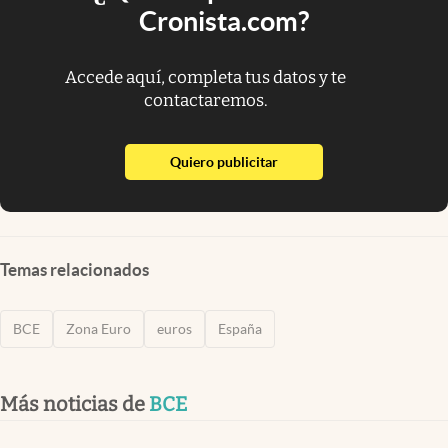
Cronista.com?
Accede aquí, completa tus datos y te
contactaremos.
abre en nueva pestaña
Quiero publicitar
Temas relacionados
BCE
Zona Euro
euros
España
Más noticias de
BCE