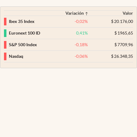
Variación
Valor
-0,02
%
$
20.176,00
Ibex 35 Index
0,41
%
$
1965,65
Euronext 100 ID
-0,18
%
$
7709,96
S&P 500 Index
-0,06
%
$
26.348,35
Nasdaq