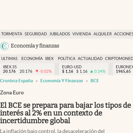
Últimas Noticias
TORMENTA
SEGURIDAD
JUBILADOS
VIVIENDA
ALQUILER
ACCIONE
Economía y finanzas
SOCIAL
Argentina
Economía y finanzas
Política
España
Actualidad
ULTIMAS
ECONOMÍA
IBEX
POLÍTICA
ACTUALIDAD
CRIPTOMONE
México
NOTICIAS
Y
Y
IBEX 35
EURO-USD
EURONE
Criptomonedas
20.176
20.176
-0.02
%
$
1,16
$
1,16
0.34
%
USA
1965,65
FINANZAS
EURO
Cronista España
Economía Y Finanzas
BCE
Colombia
España
Uruguay
Zona Euro
El BCE se prepara para bajar los tipos de
interés al 2% en un contexto de
incertidumbre global
La inflación bajo control, la desaceleración del