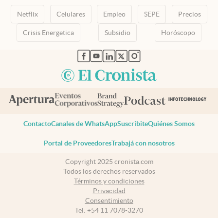
Netflix
Celulares
Empleo
SEPE
Precios
Crisis Energetica
Subsidio
Horóscopo
abre en nueva pestaña
abre en nueva pestaña
abre en nueva pestaña
abre en nueva pestaña
abre en nueva pestaña
Contacto
Canales de WhatsApp
Suscribite
Quiénes Somos
Portal de Proveedores
Trabajá con nosotros
Copyright 2025 cronista.com
Todos los derechos reservados
Términos y condiciones
Privacidad
Consentimiento
Tel:
+54 11 7078-3270