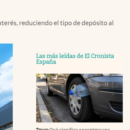
terés, reduciendo el tipo de depósito al
Las más leídas de El Cronista
España
Truco
Qué significa encontrar una