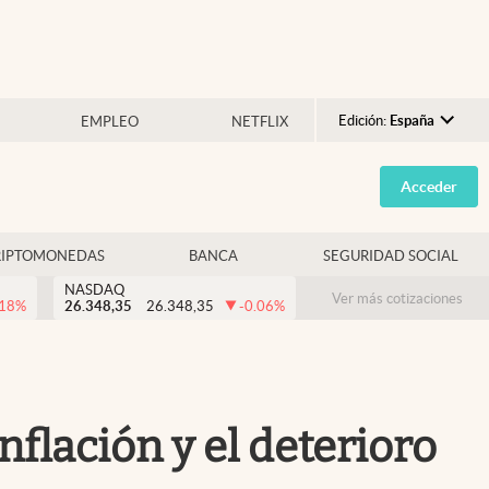
Edición:
España
EMPLEO
NETFLIX
Argentina
Acceder
España
México
RIPTOMONEDAS
BANCA
SEGURIDAD SOCIAL
USA
NASDAQ
Colombia
Ver más cotizaciones
.18
%
26.348,35
26.348,35
-0.06
%
Uruguay
inflación y el deterioro