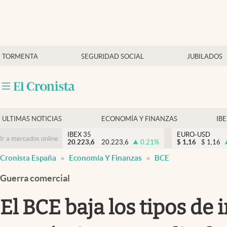
Últimas Noticias
TORMENTA
SEGURIDAD SOCIAL
JUBILADOS
Economía y finanzas
Política
Actualidad
Criptomonedas
ULTIMAS NOTICIAS
ECONOMÍA Y FINANZAS
IB
IBEX 35
EURO-USD
Ir a mercados online
20.223,6
20.223,6
0.21
%
$
1,16
$
1,16
Cronista España
Economía Y Finanzas
BCE
Guerra comercial
El BCE baja los tipos de i