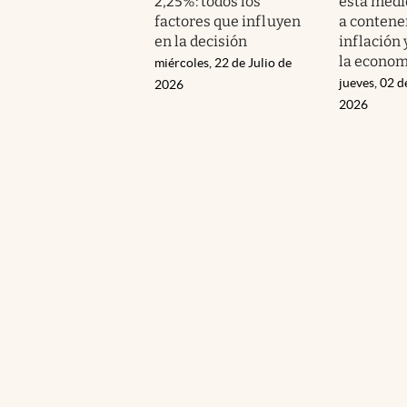
2,25%: todos los
esta medi
factores que influyen
a contener
en la decisión
inflación 
la econom
miércoles, 22 de Julio de
jueves, 02 d
2026
2026