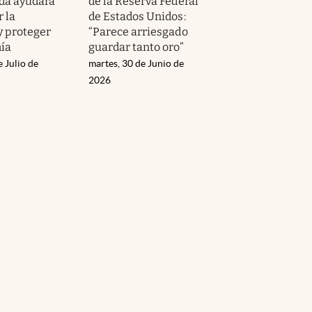
da ayudará
de la Reserva Federal
 la
de Estados Unidos:
y proteger
“Parece arriesgado
ía
guardar tanto oro”
e Julio de
martes, 30 de Junio de
2026