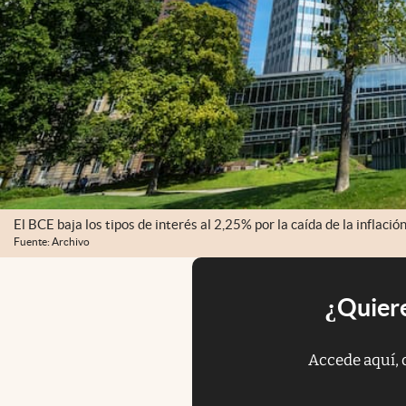
El BCE baja los tipos de interés al 2,25% por la caída de la inflació
Fuente: Archivo
¿Quiere
Accede aquí, 