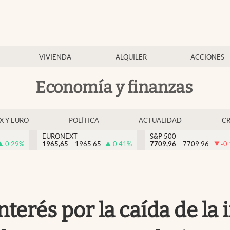
VIVIENDA
ALQUILER
ACCIONES
Economía y finanzas
EX Y EURO
POLÍTICA
ACTUALIDAD
C
EURONEXT
S&P 500
0.29
%
1965,65
1965,65
0.41
%
7709,96
7709,96
-0
nterés por la caída de la 