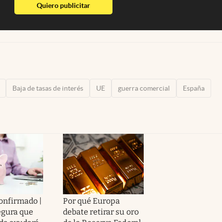
abre en nueva pestaña
Quiero publicitar
Baja de tasas de interés
UE
guerra comercial
España
confirmado |
Por qué Europa
egura que
debate retirar su oro