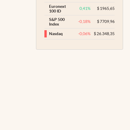
Euronext
0,41
%
$
1965,65
100 ID
S&P 500
-0,18
%
$
7709,96
Index
-0,06
%
$
26.348,35
Nasdaq