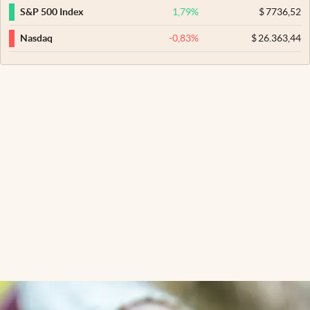
1,79
%
$
7736,52
S&P 500 Index
-0,83
%
$
26.363,44
Nasdaq