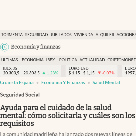
Últimas Noticias
TORMENTA
SEGURIDAD
JUBILADOS
VIVIENDA
ALQUILER
ACCIONE
Economía y finanzas
SOCIAL
Argentina
Economía y finanzas
Política
España
Actualidad
ULTIMAS
ECONOMÍA
IBEX
POLÍTICA
ACTUALIDAD
CRIPTOMONE
México
NOTICIAS
Y
Y
IBEX 35
EURO-USD
EURO
Criptomonedas
20.303,5
20.303,5
1.23
%
$
1,15
$
1,15
-0.07
%
USA
1957
FINANZAS
EURO
Cronista España
Economía Y Finanzas
Salud Mental
Colombia
España
Uruguay
Seguridad Social
Ayuda para el cuidado de la salud
mental: cómo solicitarla y cuáles son los
requisitos
La comunidad madrileña ha lanzado dos nuevas líneas de