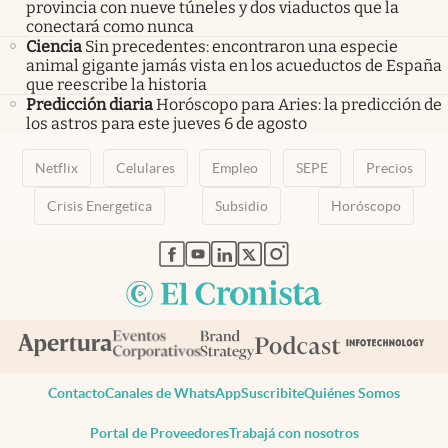
provincia con nueve túneles y dos viaductos que la
conectará como nunca
Ciencia
Sin precedentes: encontraron una especie
animal gigante jamás vista en los acueductos de España
que reescribe la historia
Predicción diaria
Horóscopo para Aries: la predicción de
los astros para este jueves 6 de agosto
Netflix
Celulares
Empleo
SEPE
Precios
Crisis Energetica
Subsidio
Horóscopo
abre en nueva pestaña
abre en nueva pestaña
abre en nueva pestaña
abre en nueva pestaña
abre en nueva pestaña
Contacto
Canales de WhatsApp
Suscribite
Quiénes Somos
Portal de Proveedores
Trabajá con nosotros