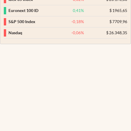
0,41
%
$
1965,65
Euronext 100 ID
-0,18
%
$
7709,96
S&P 500 Index
-0,06
%
$
26.348,35
Nasdaq