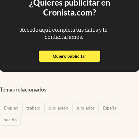
¿Quieres publicitar en
Cronista.com?
Accede aquí, completa tus datos y te
contactaremos.
abre en nueva pestaña
Quiero publicitar
Temas relacionados
Empleo
trabajo
Jubilación
Jubilados
España
sueldo