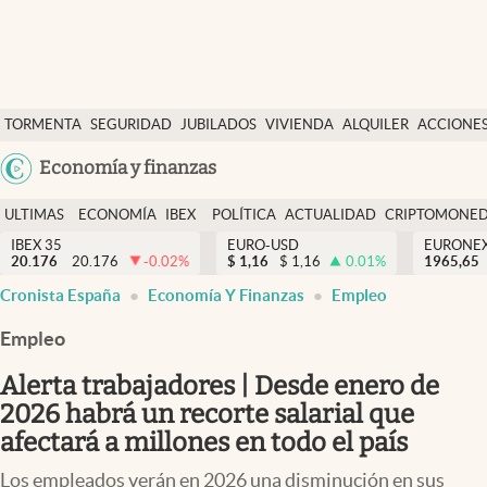
Últimas Noticias
TORMENTA
SEGURIDAD
JUBILADOS
VIVIENDA
ALQUILER
ACCIONE
Economía y finanzas
SOCIAL
Argentina
Economía y finanzas
Política
España
Actualidad
ULTIMAS
ECONOMÍA
IBEX
POLÍTICA
ACTUALIDAD
CRIPTOMONE
México
NOTICIAS
Y
Y
IBEX 35
EURO-USD
EURONE
Criptomonedas
20.176
20.176
-0.02
%
$
1,16
$
1,16
0.01
%
USA
1965,65
FINANZAS
EURO
Cronista España
Economía Y Finanzas
Empleo
Colombia
España
Uruguay
Empleo
Alerta trabajadores | Desde enero de
2026 habrá un recorte salarial que
afectará a millones en todo el país
Los empleados verán en 2026 una disminución en sus