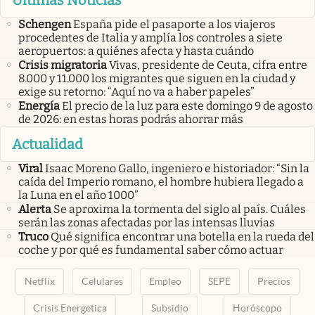
Últimas Noticias
Schengen
España pide el pasaporte a los viajeros
procedentes de Italia y amplía los controles a siete
aeropuertos: a quiénes afecta y hasta cuándo
Crisis migratoria
Vivas, presidente de Ceuta, cifra entre
8.000 y 11.000 los migrantes que siguen en la ciudad y
exige su retorno: “Aquí no va a haber papeles”
Energía
El precio de la luz para este domingo 9 de agosto
de 2026: en estas horas podrás ahorrar más
Actualidad
Viral
Isaac Moreno Gallo, ingeniero e historiador: “Sin la
caída del Imperio romano, el hombre hubiera llegado a
la Luna en el año 1000”
Alerta
Se aproxima la tormenta del siglo al país. Cuáles
serán las zonas afectadas por las intensas lluvias
Truco
Qué significa encontrar una botella en la rueda del
coche y por qué es fundamental saber cómo actuar
Netflix
Celulares
Empleo
SEPE
Precios
Crisis Energetica
Subsidio
Horóscopo