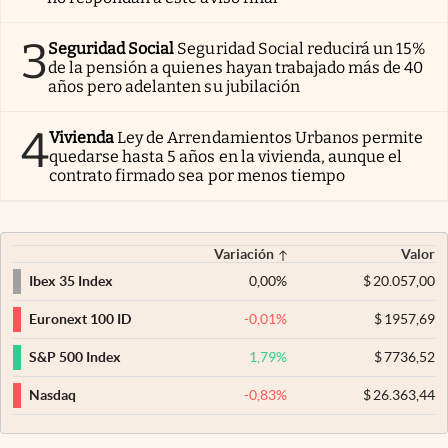
3
Seguridad Social
Seguridad Social reducirá un 15%
de la pensión a quienes hayan trabajado más de 40
años pero adelanten su jubilación
4
Vivienda
Ley de Arrendamientos Urbanos permite
quedarse hasta 5 años en la vivienda, aunque el
contrato firmado sea por menos tiempo
Variación
Valor
0,00
%
$
20.057,00
Ibex 35 Index
-0,01
%
$
1957,69
Euronext 100 ID
1,79
%
$
7736,52
S&P 500 Index
-0,83
%
$
26.363,44
Nasdaq