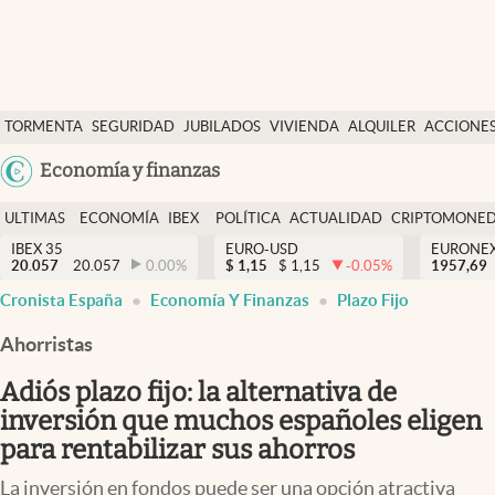
Últimas Noticias
TORMENTA
SEGURIDAD
JUBILADOS
VIVIENDA
ALQUILER
ACCIONE
Economía y finanzas
SOCIAL
Argentina
Economía y finanzas
Política
España
Actualidad
ULTIMAS
ECONOMÍA
IBEX
POLÍTICA
ACTUALIDAD
CRIPTOMONE
México
NOTICIAS
Y
Y
IBEX 35
EURO-USD
EURONE
Criptomonedas
20.057
20.057
0.00
%
$
1,15
$
1,15
-0.05
%
USA
1957,69
FINANZAS
EURO
Cronista España
Economía Y Finanzas
Plazo Fijo
Colombia
España
Uruguay
Ahorristas
Adiós plazo fijo: la alternativa de
inversión que muchos españoles eligen
para rentabilizar sus ahorros
La inversión en fondos puede ser una opción atractiva