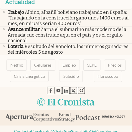
Actualidad
Trabajo
Albino, albañil boliviano trabajando en España:
“Trabajando en la construcción gano unos 1400 euros al
mes, en mi país serían 400 euros”
Avance militar
Zarpa el submarino más moderno de la
Armada: fue construido aquí en el país y es el orgullo
nacional
Lotería
Resultado del Bonoloto: los números ganadores
del miércoles 5 de agosto
Netflix
Celulares
Empleo
SEPE
Precios
Crisis Energetica
Subsidio
Horóscopo
abre en nueva pestaña
abre en nueva pestaña
abre en nueva pestaña
abre en nueva pestaña
abre en nueva pestaña
Contacto
Canales de WhatsApp
Suscribite
Quiénes Somos