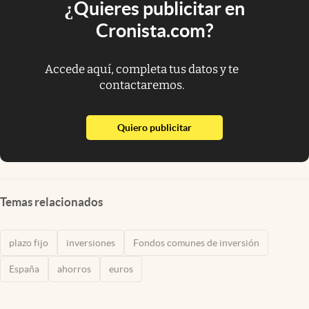
¿Quieres publicitar en
Cronista.com?
Accede aquí, completa tus datos y te
contactaremos.
abre en nueva pestaña
Quiero publicitar
Temas relacionados
plazo fijo
inversiones
Fondos comunes de inversión
España
ahorros
euros