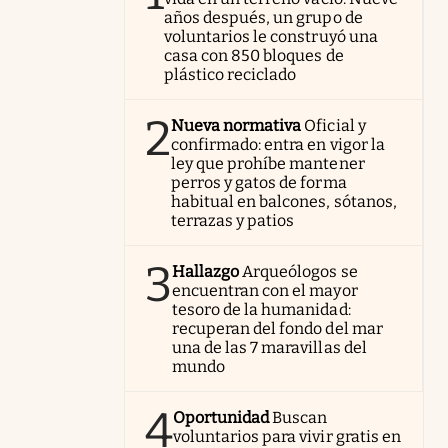
años después, un grupo de
voluntarios le construyó una
casa con 850 bloques de
plástico reciclado
2
Nueva normativa
Oficial y
confirmado: entra en vigor la
ley que prohíbe mantener
perros y gatos de forma
habitual en balcones, sótanos,
terrazas y patios
3
Hallazgo
Arqueólogos se
encuentran con el mayor
tesoro de la humanidad:
recuperan del fondo del mar
una de las 7 maravillas del
mundo
4
Oportunidad
Buscan
voluntarios para vivir gratis en