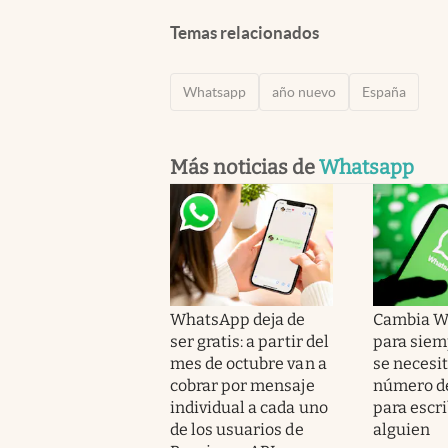
Temas relacionados
Whatsapp
año nuevo
España
Más noticias de
Whatsapp
WhatsApp deja de
Cambia W
ser gratis: a partir del
para siem
mes de octubre van a
se necesit
cobrar por mensaje
número de
individual a cada uno
para escri
de los usuarios de
alguien