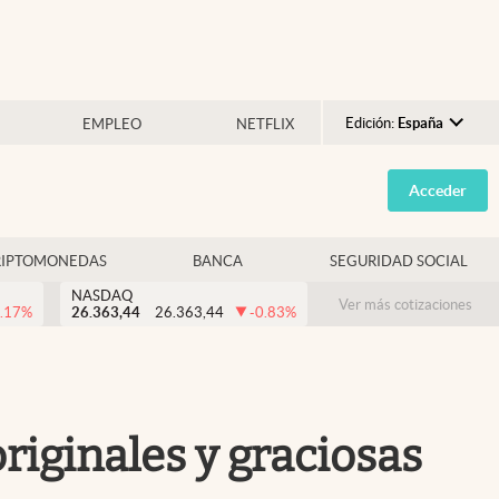
Edición:
España
EMPLEO
NETFLIX
Argentina
Acceder
España
México
RIPTOMONEDAS
BANCA
SEGURIDAD SOCIAL
USA
NASDAQ
Colombia
Ver más cotizaciones
.17
%
26.363,44
26.363,44
-0.83
%
Uruguay
riginales y graciosas