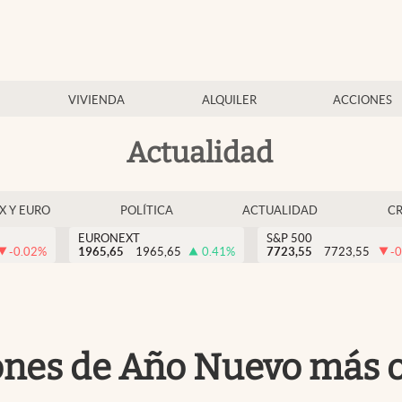
VIVIENDA
ALQUILER
ACCIONES
Actualidad
EX Y EURO
POLÍTICA
ACTUALIDAD
C
EURONEXT
S&P 500
-0.02
%
1965,65
1965,65
0.41
%
7723,55
7723,55
-0
iones de Año Nuevo más o