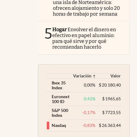
una isla de Norteamérica:
ofrecen alojamiento y solo 20
horas de trabajo por semana
5
Hogar
Envolver el dinero en
efectivo en papel aluminio:
para qué sirve y por qué
recomiendan hacerlo
Variación
Valor
Ibex 35
0,00
%
$
20.180,40
Index
Euronext
0,41
%
$
1965,65
100 ID
S&P 500
-0,17
%
$
7723,55
Index
-0,83
%
$
26.363,44
Nasdaq