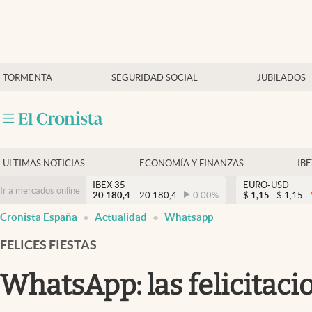
Últimas Noticias
TORMENTA
SEGURIDAD SOCIAL
JUBILADOS
Economía y finanzas
Política
Actualidad
Criptomonedas
ULTIMAS NOTICIAS
ECONOMÍA Y FINANZAS
IB
IBEX 35
EURO-USD
Ir a mercados online
20.180,4
20.180,4
0.00
%
$
1,15
$
1,15
Cronista España
Actualidad
Whatsapp
FELICES FIESTAS
WhatsApp: las felicitac