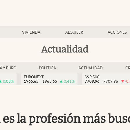
VIVIENDA
ALQUILER
ACCIONES
Actualidad
EX Y EURO
POLÍTICA
ACTUALIDAD
C
EURONEXT
S&P 500
0.08
%
1965,65
1965,65
0.41
%
7709,96
7709,96
-0
a es la profesión más bu