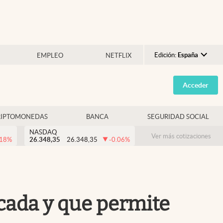
Edición:
España
EMPLEO
NETFLIX
Argentina
Acceder
España
México
RIPTOMONEDAS
BANCA
SEGURIDAD SOCIAL
USA
NASDAQ
Colombia
Ver más cotizaciones
.18
%
26.348,35
26.348,35
-0.06
%
Uruguay
scada y que permite