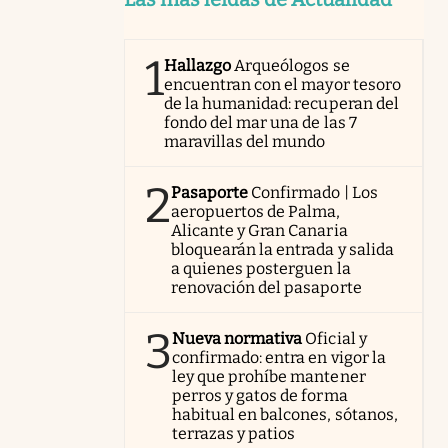
1
Hallazgo
Arqueólogos se
encuentran con el mayor tesoro
de la humanidad: recuperan del
fondo del mar una de las 7
maravillas del mundo
2
Pasaporte
Confirmado | Los
aeropuertos de Palma,
Alicante y Gran Canaria
bloquearán la entrada y salida
a quienes posterguen la
renovación del pasaporte
3
Nueva normativa
Oficial y
confirmado: entra en vigor la
ley que prohíbe mantener
perros y gatos de forma
habitual en balcones, sótanos,
terrazas y patios