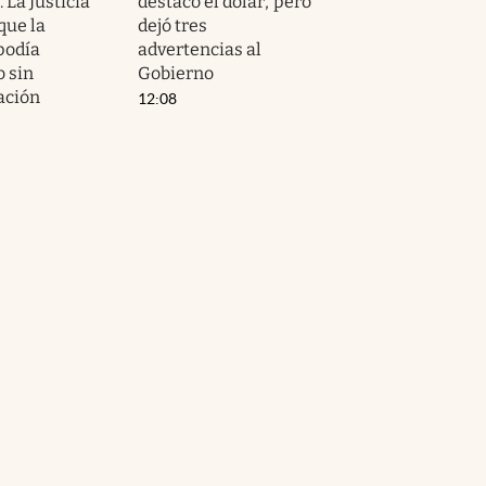
 La Justicia
destacó el dólar, pero
que la
dejó tres
podía
advertencias al
o sin
Gobierno
ación
12:08