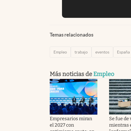
Temas relacionados
Empleo
trabajo
eventos
España
Más noticias de
Empleo
Empresarios miran
Se fue de
el 2027 con
mientras 