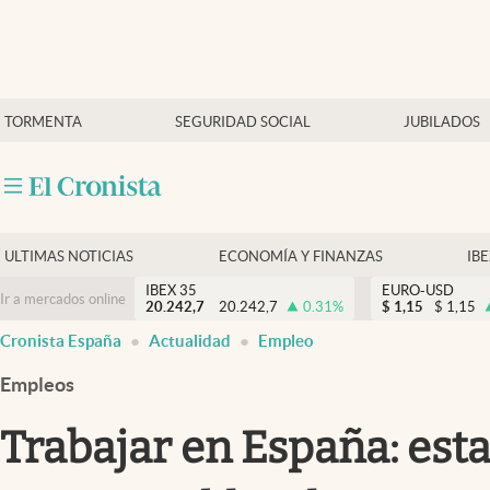
Últimas Noticias
TORMENTA
SEGURIDAD SOCIAL
JUBILADOS
Economía y finanzas
Política
Actualidad
Criptomonedas
ULTIMAS NOTICIAS
ECONOMÍA Y FINANZAS
IB
IBEX 35
EURO-USD
Ir a mercados online
20.242,7
20.242,7
0.31
%
$
1,15
$
1,15
Cronista España
Actualidad
Empleo
Empleos
Trabajar en España: est