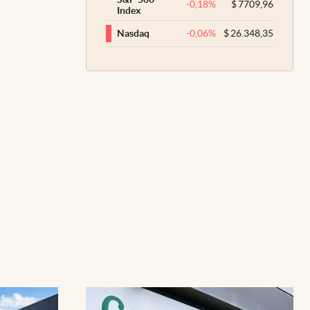
-0,18
%
$
7709,96
Index
-0,06
%
$
26.348,35
Nasdaq