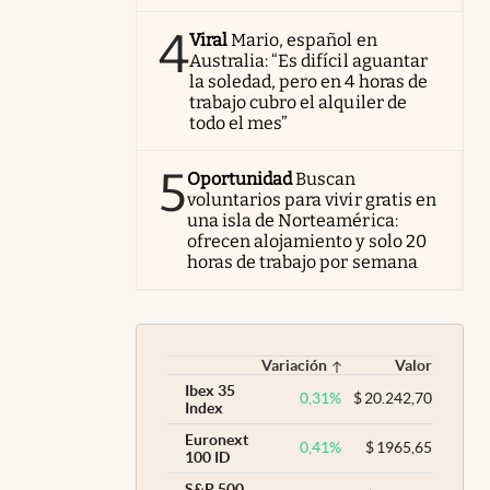
4
Viral
Mario, español en
Australia: “Es difícil aguantar
la soledad, pero en 4 horas de
trabajo cubro el alquiler de
todo el mes”
5
Oportunidad
Buscan
voluntarios para vivir gratis en
una isla de Norteamérica:
ofrecen alojamiento y solo 20
horas de trabajo por semana
Variación
Valor
Ibex 35
0,31
%
$
20.242,70
Index
Euronext
0,41
%
$
1965,65
100 ID
S&P 500