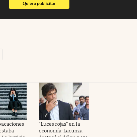
abre en nueva pestaña
Quiero publicitar
 vacaciones
“Luces rojas” en la
estaba
economía: Lacunza