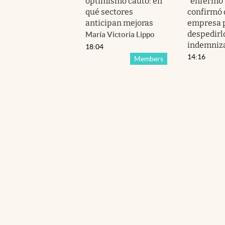
optimismo cauto: en
“enfermo”.
qué sectores
confirmó 
anticipan mejoras
empresa 
despedirl
María Victoria Lippo
indemniz
18:04
14:16
Members