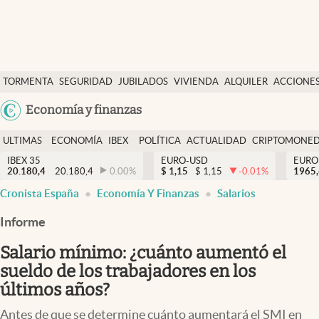
Últimas Noticias
TORMENTA
SEGURIDAD
JUBILADOS
VIVIENDA
ALQUILER
ACCIONE
Economía y finanzas
SOCIAL
Argentina
Economía y finanzas
Política
España
Actualidad
ULTIMAS
ECONOMÍA
IBEX
POLÍTICA
ACTUALIDAD
CRIPTOMONE
México
NOTICIAS
Y
Y
IBEX 35
EURO-USD
EURO
Criptomonedas
20.180,4
20.180,4
0.00
%
$
1,15
$
1,15
-0.01
%
USA
1965
FINANZAS
EURO
Cronista España
Economía Y Finanzas
Salarios
Colombia
España
Uruguay
Informe
Salario mínimo: ¿cuánto aumentó el
sueldo de los trabajadores en los
últimos años?
Antes de que se determine cuánto aumentará el SMI en