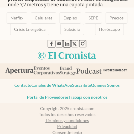
mide 7,2 metros y tiene una capota pintada
Netflix
Celulares
Empleo
SEPE
Precios
Crisis Energetica
Subsidio
Horóscopo
abre en nueva pestaña
abre en nueva pestaña
abre en nueva pestaña
abre en nueva pestaña
abre en nueva pestaña
Contacto
Canales de WhatsApp
Suscribite
Quiénes Somos
Portal de Proveedores
Trabajá con nosotros
Copyright 2025 cronista.com
Todos los derechos reservados
Términos y condiciones
Privacidad
Consentimiento