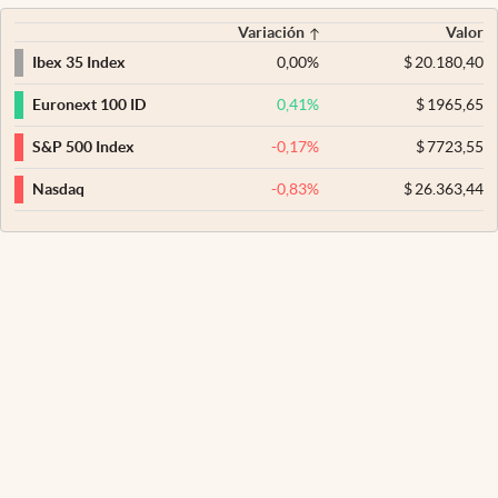
Variación
Valor
0,00
%
$
20.180,40
Ibex 35 Index
0,41
%
$
1965,65
Euronext 100 ID
-0,17
%
$
7723,55
S&P 500 Index
-0,83
%
$
26.363,44
Nasdaq