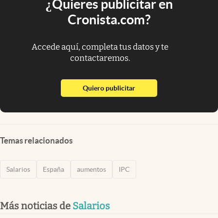
¿Quieres publicitar en
Cronista.com?
Accede aquí, completa tus datos y te
contactaremos.
abre en nueva pestaña
Quiero publicitar
Temas relacionados
Salarios
España
aumentos
IPC
Más noticias de
Salarios