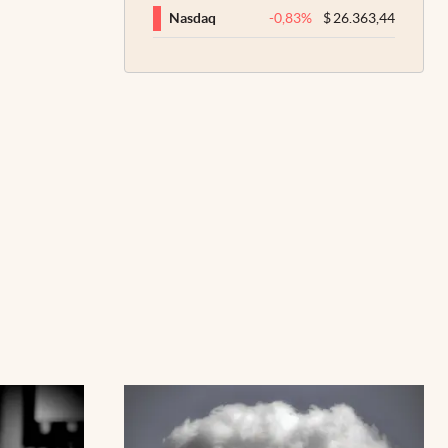
-0,83
%
$
26.363,44
Nasdaq