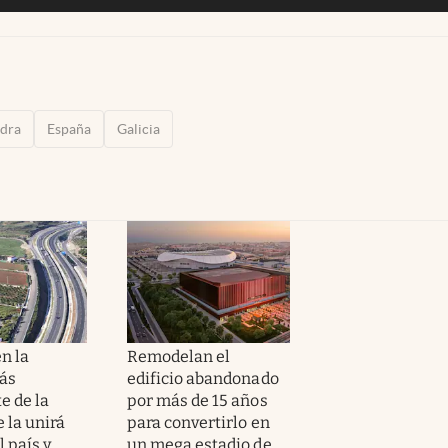
dra
España
Galicia
n la
Remodelan el
ás
edificio abandonado
e de la
por más de 15 años
 la unirá
para convertirlo en
l país y
un mega estadio de