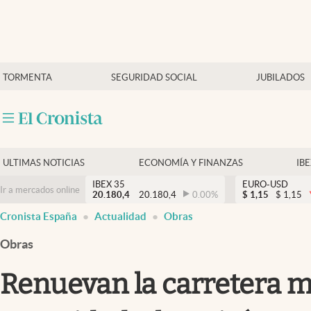
Últimas Noticias
TORMENTA
SEGURIDAD SOCIAL
JUBILADOS
Economía y finanzas
Política
Actualidad
Criptomonedas
ULTIMAS NOTICIAS
ECONOMÍA Y FINANZAS
IB
IBEX 35
EURO-USD
Ir a mercados online
20.180,4
20.180,4
0.00
%
$
1,15
$
1,15
Cronista España
Actualidad
Obras
Obras
Renuevan la carretera m