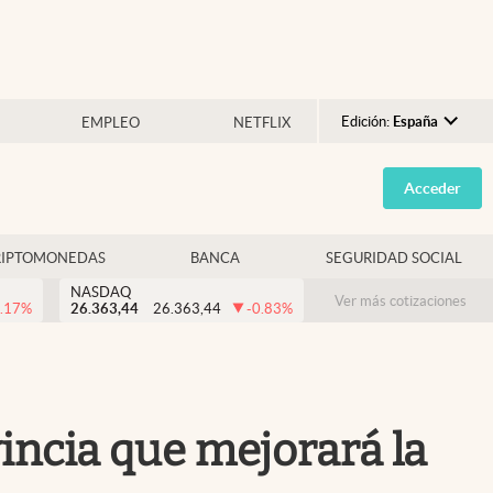
Edición:
España
EMPLEO
NETFLIX
Argentina
Acceder
España
México
RIPTOMONEDAS
BANCA
SEGURIDAD SOCIAL
USA
NASDAQ
Colombia
Ver más cotizaciones
.17
%
26.363,44
26.363,44
-0.83
%
Uruguay
incia que mejorará la