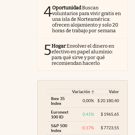
4
Oportunidad
Buscan
voluntarios para vivir gratis en
una isla de Norteamérica:
ofrecen alojamiento y solo 20
horas de trabajo por semana
5
Hogar
Envolver el dinero en
efectivo en papel aluminio:
para qué sirve y por qué
recomiendan hacerlo
Variación
Valor
Ibex 35
0,00
%
$
20.180,40
Index
Euronext
0,41
%
$
1965,65
100 ID
S&P 500
-0,17
%
$
7723,55
Index