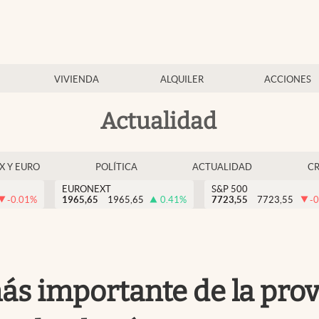
VIVIENDA
ALQUILER
ACCIONES
Actualidad
EX Y EURO
POLÍTICA
ACTUALIDAD
C
EURONEXT
S&P 500
-0.01
%
1965,65
1965,65
0.41
%
7723,55
7723,55
-0
ás importante de la prov