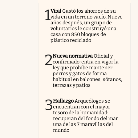
1
Viral
Gastó los ahorros de su
vida en un terreno vacío. Nueve
años después, un grupo de
voluntarios le construyó una
casa con 850 bloques de
plástico reciclado
2
Nueva normativa
Oficial y
confirmado: entra en vigor la
ley que prohíbe mantener
perros y gatos de forma
habitual en balcones, sótanos,
terrazas y patios
3
Hallazgo
Arqueólogos se
encuentran con el mayor
tesoro de la humanidad:
recuperan del fondo del mar
una de las 7 maravillas del
mundo