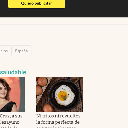
abre en nueva pestaña
Quiero publicitar
icios
España
 saludable
Cruz, a sus
Ni fritos ni revueltos:
“Desayuno
la forma perfecta de