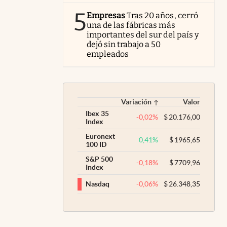
5
Empresas
Tras 20 años, cerró
una de las fábricas más
importantes del sur del país y
dejó sin trabajo a 50
empleados
Variación
Valor
Ibex 35
-0,02
%
$
20.176,00
Index
Euronext
0,41
%
$
1965,65
100 ID
S&P 500
-0,18
%
$
7709,96
Index
-0,06
%
$
26.348,35
Nasdaq