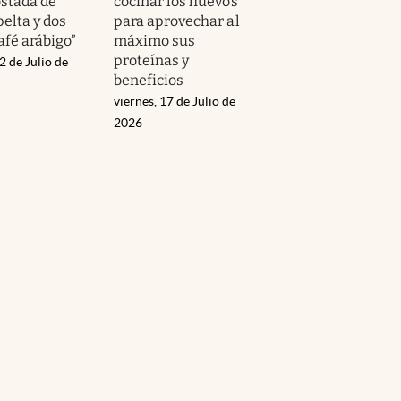
ostada de
cocinar los huevos
elta y dos
para aprovechar al
afé arábigo”
máximo sus
proteínas y
2 de Julio de
beneficios
viernes, 17 de Julio de
2026