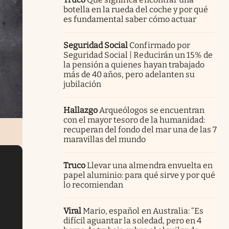
botella en la rueda del coche y por qué
es fundamental saber cómo actuar
Seguridad Social
Confirmado por
Seguridad Social | Reducirán un 15% de
la pensión a quienes hayan trabajado
más de 40 años, pero adelanten su
jubilación
Hallazgo
Arqueólogos se encuentran
con el mayor tesoro de la humanidad:
recuperan del fondo del mar una de las 7
maravillas del mundo
Truco
Llevar una almendra envuelta en
papel aluminio: para qué sirve y por qué
lo recomiendan
Viral
Mario, español en Australia: “Es
difícil aguantar la soledad, pero en 4