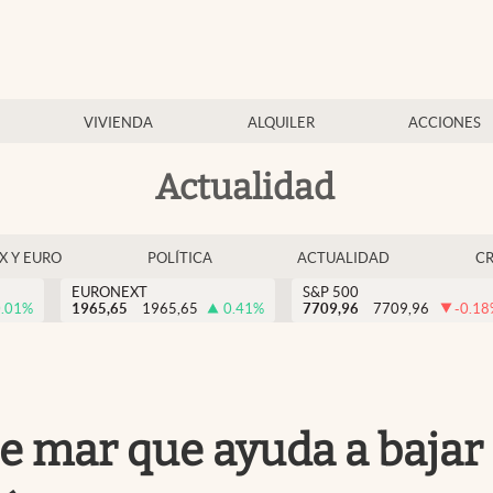
VIVIENDA
ALQUILER
ACCIONES
Actualidad
EX Y EURO
POLÍTICA
ACTUALIDAD
C
EURONEXT
S&P 500
.01
%
1965,65
1965,65
0.41
%
7709,96
7709,96
-0.18
de mar que ayuda a bajar 