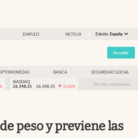
Edición:
España
EMPLEO
NETFLIX
Argentina
Acceder
España
México
RIPTOMONEDAS
BANCA
SEGURIDAD SOCIAL
USA
NASDAQ
Colombia
Ver más cotizaciones
%
26.348,35
26.348,35
-0.06
%
Uruguay
de peso y previene las