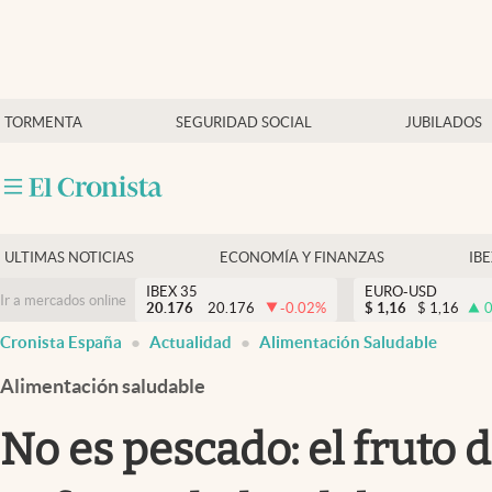
Últimas Noticias
TORMENTA
SEGURIDAD SOCIAL
JUBILADOS
Economía y finanzas
Política
Actualidad
Criptomonedas
ULTIMAS NOTICIAS
ECONOMÍA Y FINANZAS
IB
IBEX 35
EURO-USD
Ir a mercados online
20.176
20.176
-0.02
%
$
1,16
$
1,16
0
Cronista España
Actualidad
Alimentación Saludable
Alimentación saludable
No es pescado: el fruto 