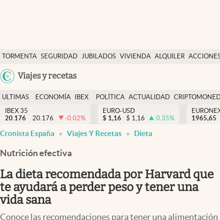
Últimas Noticias
TORMENTA
SEGURIDAD
JUBILADOS
VIVIENDA
ALQUILER
ACCIONE
Economía y finanzas
SOCIAL
Argentina
Viajes y recetas
Política
España
Actualidad
ULTIMAS
ECONOMÍA
IBEX
POLÍTICA
ACTUALIDAD
CRIPTOMONE
México
NOTICIAS
Y
Y
IBEX 35
EURO-USD
EURONE
Criptomonedas
20.176
20.176
-0.02
%
$
1,16
$
1,16
0.35
%
USA
1965,65
FINANZAS
EURO
Cronista España
Viajes Y Recetas
Dieta
Colombia
España
Uruguay
Nutrición efectiva
La dieta recomendada por Harvard que
te ayudará a perder peso y tener una
vida sana
Conoce las recomendaciones para tener una alimentación