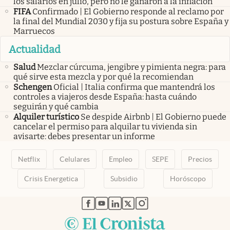
los salarios en julio, pero no le ganaron a la inflación
FIFA
Confirmado | El Gobierno responde al reclamo por
la final del Mundial 2030 y fija su postura sobre España y
Marruecos
Actualidad
Salud
Mezclar cúrcuma, jengibre y pimienta negra: para
qué sirve esta mezcla y por qué la recomiendan
Schengen
Oficial | Italia confirma que mantendrá los
controles a viajeros desde España: hasta cuándo
seguirán y qué cambia
Alquiler turístico
Se despide Airbnb | El Gobierno puede
cancelar el permiso para alquilar tu vivienda sin
avisarte: debes presentar un informe
Netflix
Celulares
Empleo
SEPE
Precios
Crisis Energetica
Subsidio
Horóscopo
abre en nueva pestaña
abre en nueva pestaña
abre en nueva pestaña
abre en nueva pestaña
abre en nueva pestaña