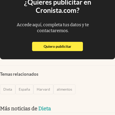
¿Quieres publicitar en
Cronista.com?
Accede aquí, completa tus datos y te
contactaremos.
abre en nueva pestaña
Quiero publicitar
Temas relacionados
Dieta
España
Harvard
alimentos
Más noticias de
Dieta