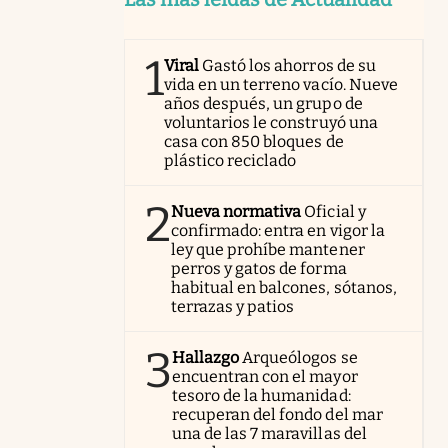
1
Viral
Gastó los ahorros de su
vida en un terreno vacío. Nueve
años después, un grupo de
voluntarios le construyó una
casa con 850 bloques de
plástico reciclado
2
Nueva normativa
Oficial y
confirmado: entra en vigor la
ley que prohíbe mantener
perros y gatos de forma
habitual en balcones, sótanos,
terrazas y patios
3
Hallazgo
Arqueólogos se
encuentran con el mayor
tesoro de la humanidad:
recuperan del fondo del mar
una de las 7 maravillas del