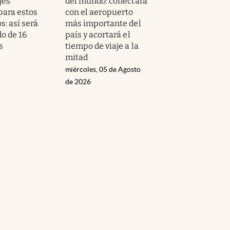
jes
del mundo: conectará
para estos
con el aeropuerto
: así será
más importante del
do de 16
país y acortará el
s
tiempo de viaje a la
mitad
miércoles, 05 de Agosto
de 2026