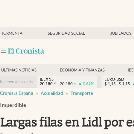
Últimas Noticias
TORMENTA
SEGURIDAD SOCIAL
JUBILADOS
Economía y finanzas
Política
Actualidad
Criptomonedas
ULTIMAS NOTICIAS
ECONOMÍA Y FINANZAS
IB
IBEX 35
EURO-USD
Ir a mercados online
20.180,4
20.180,4
0.62
%
$
1,15
$
1,15
Cronista España
Actualidad
Transporte
Imperdible
Largas filas en Lidl por 