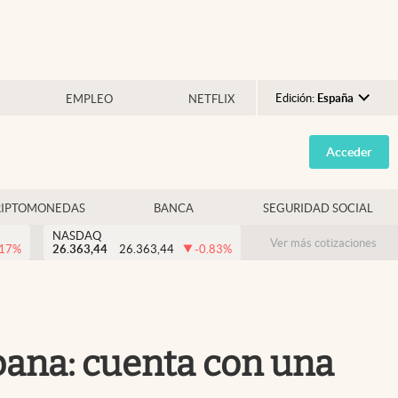
Edición:
España
EMPLEO
NETFLIX
Argentina
Acceder
España
México
RIPTOMONEDAS
BANCA
SEGURIDAD SOCIAL
USA
NASDAQ
Colombia
Ver más cotizaciones
.17
%
26.363,44
26.363,44
-0.83
%
Uruguay
urbana: cuenta con una