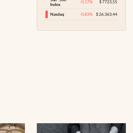
-0,17
%
$
7723,55
Index
-0,83
%
$
26.363,44
Nasdaq