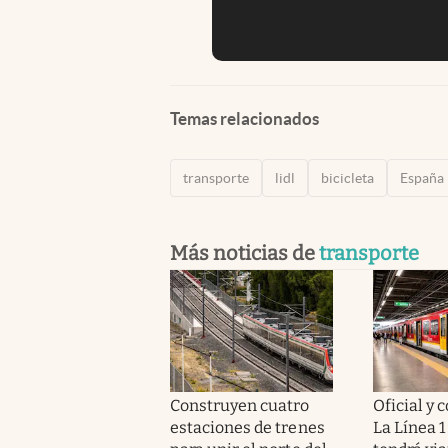
Temas relacionados
transporte
lidl
bicicleta
España
Más noticias de
transporte
Construyen cuatro
Oficial y 
estaciones de trenes
La Línea 1