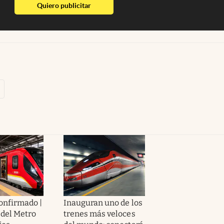
abre en nueva pestaña
Quiero publicitar
confirmado |
Inauguran uno de los
 del Metro
trenes más veloces