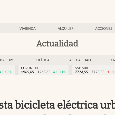
VIVIENDA
ALQUILER
ACCIONES
Actualidad
EX Y EURO
POLÍTICA
ACTUALIDAD
C
EURONEXT
S&P 500
0.03
%
1965,65
1965,65
0.41
%
7723,55
7723,55
-0
esta bicicleta eléctrica 