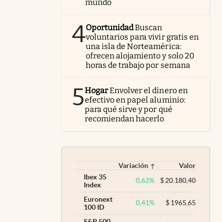
mundo
4
Oportunidad
Buscan
voluntarios para vivir gratis en
una isla de Norteamérica:
ofrecen alojamiento y solo 20
horas de trabajo por semana
5
Hogar
Envolver el dinero en
efectivo en papel aluminio:
para qué sirve y por qué
recomiendan hacerlo
Variación
Valor
Ibex 35
0,62
%
$
20.180,40
Index
Euronext
0,41
%
$
1965,65
100 ID
S&P 500