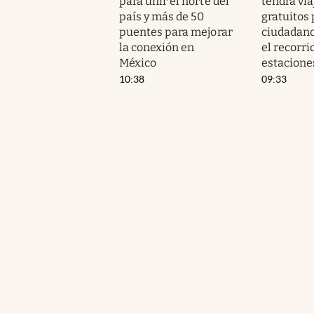
para unir el norte del
tendrá via
país y más de 50
gratuitos 
puentes para mejorar
ciudadanos
la conexión en
el recorri
México
estacione
10:38
09:33