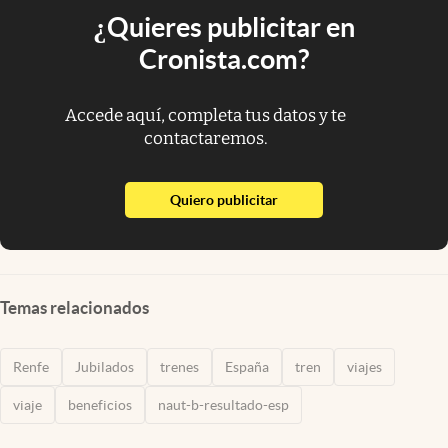
¿Quieres publicitar en
Cronista.com?
Accede aquí, completa tus datos y te
contactaremos.
abre en nueva pestaña
Quiero publicitar
Temas relacionados
Renfe
Jubilados
trenes
España
tren
viajes
viaje
beneficios
naut-b-resultado-esp