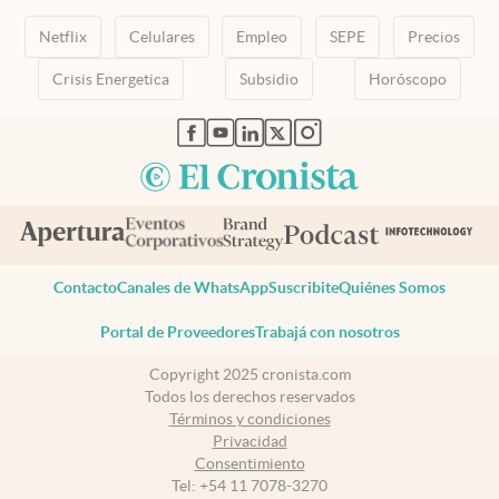
Netflix
Celulares
Empleo
SEPE
Precios
Crisis Energetica
Subsidio
Horóscopo
abre en nueva pestaña
abre en nueva pestaña
abre en nueva pestaña
abre en nueva pestaña
abre en nueva pestaña
Contacto
Canales de WhatsApp
Suscribite
Quiénes Somos
Portal de Proveedores
Trabajá con nosotros
Copyright 2025 cronista.com
Todos los derechos reservados
Términos y condiciones
Privacidad
Consentimiento
Tel:
+54 11 7078-3270