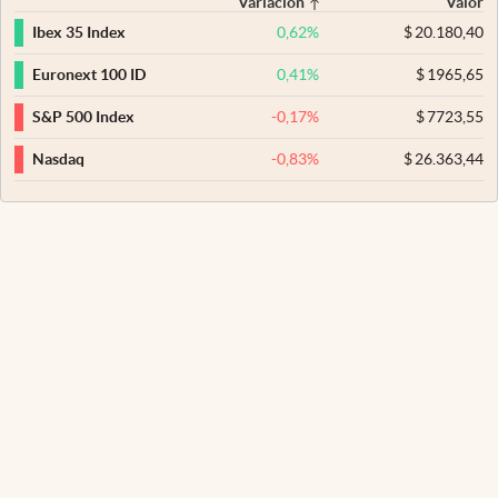
Variación
Valor
0,62
%
$
20.180,40
Ibex 35 Index
0,41
%
$
1965,65
Euronext 100 ID
-0,17
%
$
7723,55
S&P 500 Index
-0,83
%
$
26.363,44
Nasdaq