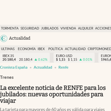
Últimas Noticias
TORMENTA
SEGURIDAD
JUBILADOS
VIVIENDA
ALQUILER
ACCIONE
Economía y finanzas
SOCIAL
Argentina
Actualidad
Política
España
Actualidad
ULTIMAS
ECONOMÍA
IBEX
POLÍTICA
ACTUALIDAD
CRIPTOMONE
México
NOTICIAS
Y
Y
IBEX 35
EURO-USD
EURO
Criptomonedas
20.180,4
20.180,4
0.62
%
$
1,15
$
1,15
0.01
%
USA
1965,
FINANZAS
EURO
Cronista España
Actualidad
Renfe
Colombia
España
Uruguay
Trenes
La excelente noticia de RENFE para los
jubilados: nuevas oportunidades para
viajar
La tarjeta para mayores de 60 años es válida para viajes