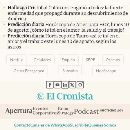
Hallazgo
Cristóbal Colón nos engañó a todos: la fuerte
enfermedad que propagó durante su descubrimiento de
América
Predicción diaria
Horóscopo de Aries para HOY, lunes 10
de agosto: ¿cómo te irá en el amor, la salud y el trabajo?
Predicción diaria
Horóscopo de Tauro: así te irá en el
amor y el trabajo este lunes 10 de agosto, según los
astros
Netflix
Celulares
Empleo
SEPE
Precios
Crisis Energetica
Subsidio
Horóscopo
abre en nueva pestaña
abre en nueva pestaña
abre en nueva pestaña
abre en nueva pestaña
abre en nueva pestaña
Contacto
Canales de WhatsApp
Suscribite
Quiénes Somos