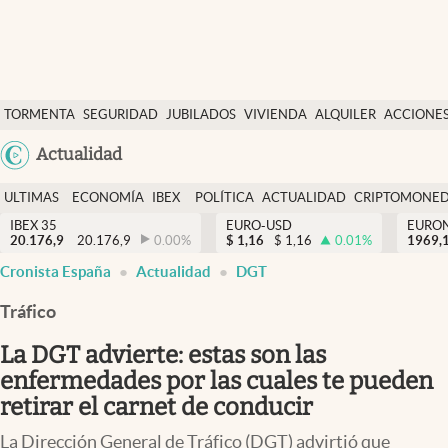
Últimas Noticias
TORMENTA
SEGURIDAD
JUBILADOS
VIVIENDA
ALQUILER
ACCIONE
Economía y finanzas
SOCIAL
Argentina
Actualidad
Política
España
Actualidad
ULTIMAS
ECONOMÍA
IBEX
POLÍTICA
ACTUALIDAD
CRIPTOMONE
México
NOTICIAS
Y
Y
IBEX 35
EURO-USD
EURO
Criptomonedas
20.176,9
20.176,9
0.00
%
$
1,16
$
1,16
0.01
%
USA
1969,
FINANZAS
EURO
Cronista España
Actualidad
DGT
Colombia
España
Uruguay
Tráfico
La DGT advierte: estas son las
enfermedades por las cuales te pueden
retirar el carnet de conducir
La Dirección General de Tráfico (DGT) advirtió que