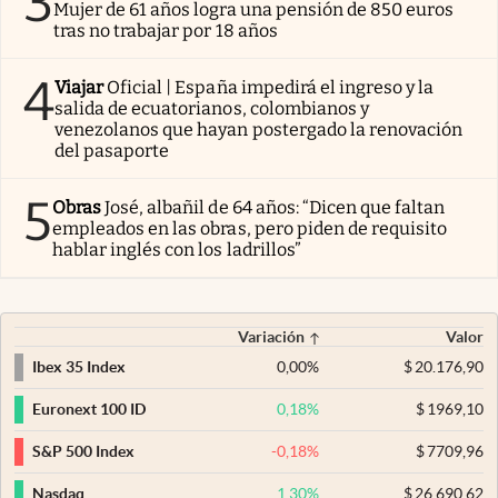
3
Mujer de 61 años logra una pensión de 850 euros
tras no trabajar por 18 años
4
Viajar
Oficial | España impedirá el ingreso y la
salida de ecuatorianos, colombianos y
venezolanos que hayan postergado la renovación
del pasaporte
5
Obras
José, albañil de 64 años: “Dicen que faltan
empleados en las obras, pero piden de requisito
hablar inglés con los ladrillos”
Variación
Valor
0,00
%
$
20.176,90
Ibex 35 Index
0,18
%
$
1969,10
Euronext 100 ID
-0,18
%
$
7709,96
S&P 500 Index
1,30
%
$
26.690,62
Nasdaq