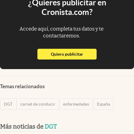
¿Quieres publicitar en
Cronista.com?
Accede aquí, completa tus datos y te
contactaremos.
abre en nueva pestaña
Quiero publicitar
Temas relacionados
DGT
carnet de conducir
enfermedades
España
Más noticias de
DGT