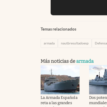
Temas relacionados
armada
nautbresultadoesp
Defensa
Más noticias de
armada
La Armada Española
Dos poten
reta a las grandes
mundiales