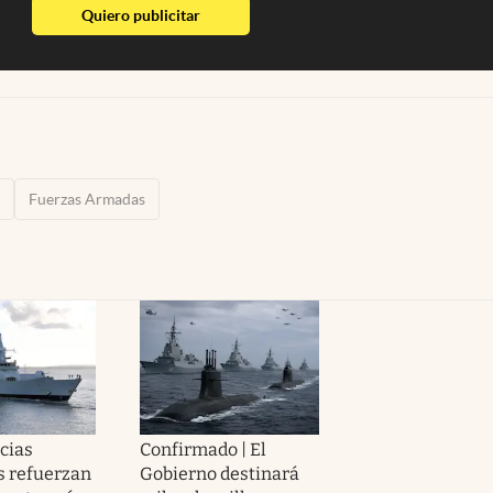
abre en nueva pestaña
Quiero publicitar
Fuerzas Armadas
cias
Confirmado | El
 refuerzan
Gobierno destinará