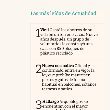
Las más leídas de Actualidad
1
Viral
Gastó los ahorros de su
vida en un terreno vacío. Nueve
años después, un grupo de
voluntarios le construyó una
casa con 850 bloques de
plástico reciclado
2
Nueva normativa
Oficial y
confirmado: entra en vigor la
ley que prohíbe mantener
perros y gatos de forma
habitual en balcones, sótanos,
terrazas y patios
3
Hallazgo
Arqueólogos se
encuentran con el mayor