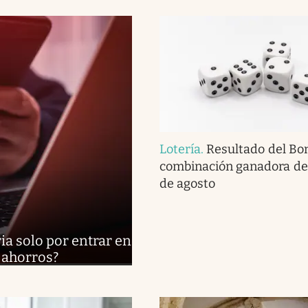
Lotería
.
Resultado del Bon
combinación ganadora del
de agosto
ia solo por entrar en
 ahorros?