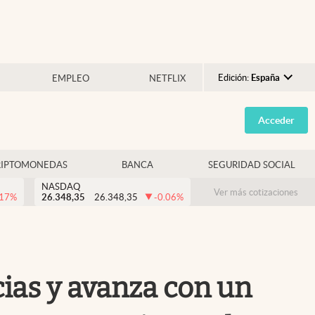
Edición:
España
EMPLEO
NETFLIX
Argentina
Acceder
España
México
RIPTOMONEDAS
BANCA
SEGURIDAD SOCIAL
USA
NASDAQ
Colombia
Ver más cotizaciones
.17
%
26.348,35
26.348,35
-0.06
%
Uruguay
ias y avanza con un