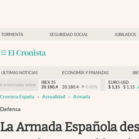
Últimas Noticias
TORMENTA
SEGURIDAD SOCIAL
JUBILADOS
Economía y finanzas
Política
Actualidad
Criptomonedas
ULTIMAS NOTICIAS
ECONOMÍA Y FINANZAS
IB
IBEX 35
EURO-USD
Ir a mercados online
20.180,4
20.180,4
0.00
%
$
1,15
$
1,15
Cronista España
Actualidad
Armada
Defensa
La Armada Española desa