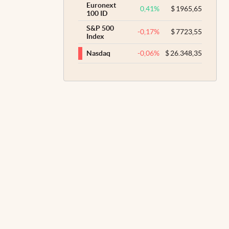
Euronext
0,41
%
$
1965,65
100 ID
S&P 500
-0,17
%
$
7723,55
Index
-0,06
%
$
26.348,35
Nasdaq