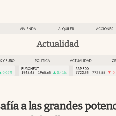
VIVIENDA
ALQUILER
ACCIONES
Actualidad
EX Y EURO
POLÍTICA
ACTUALIDAD
C
EURONEXT
S&P 500
0.02
%
1965,65
1965,65
0.41
%
7723,55
7723,55
-0
fía a las grandes potenc