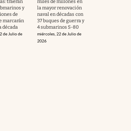
as: traerán
miles de millones en
bmarinos y
la mayor renovación
iones de
naval en décadas con
e marcarán
37 buques de guerra y
a década
4 submarinos S-80
2 de Julio de
miércoles, 22 de Julio de
2026