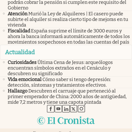
podrán cobrar la pensión si cumplen este requisito del
Gobierno
Atención
Murió la Ley de Alquileres | El casero puede
subirte el alquiler si realiza cierto tipo de mejoras en tu
vivienda
Fiscalidad
España suprime el límite de 3000 euros y
ahora la banca informará automáticamente de todos los
movimientos sospechosos en todas las cuentas del país
Actualidad
Curiosidades
Última Cena de Jesus: arqueólogos
encuentran símbolos extraños en el Cenáculo y
descubren su significado
Vida emocional
Cómo saber si tengo depresión:
detección, síntomas y tratamientos efectivos.
Hallazgo
Descubren el carruaje que perteneció al
primer emperador de China: 2000 años de antigüedad,
mide 7,2 metros y tiene una capota pintada
abre en nueva pestaña
abre en nueva pestaña
abre en nueva pestaña
abre en nueva pestaña
abre en nueva pestaña