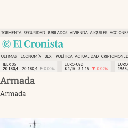
Últimas Noticias
TORMENTA
SEGURIDAD
JUBILADOS
VIVIENDA
ALQUILER
ACCIONE
Economía y finanzas
SOCIAL
Argentina
Política
España
Actualidad
ULTIMAS
ECONOMÍA
IBEX
POLÍTICA
ACTUALIDAD
CRIPTOMONE
México
NOTICIAS
Y
Y
IBEX 35
EURO-USD
EURO
Criptomonedas
20.180,4
20.180,4
0.00
%
$
1,15
$
1,15
-0.02
%
USA
1965
FINANZAS
EURO
Colombia
Armada
España
Uruguay
Armada