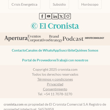
Crisis Energetica
Subsidio
Horóscopo
abre en nueva pestaña
abre en nueva pestaña
abre en nueva pestaña
abre en nueva pestaña
abre en nueva pestaña
Contacto
Canales de WhatsApp
Suscribite
Quiénes Somos
Portal de Proveedores
Trabajá con nosotros
Copyright 2025 cronista.com
Todos los derechos reservados
Términos y condiciones
Privacidad
Consentimiento
Tel:
+54 11 7078-3270
cronista.com
es propiedad de El Cronista Comercial S.A Registro de
propiedad intelectual: 56576959