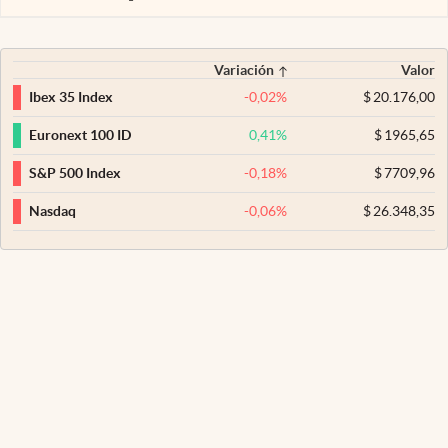
Variación
Valor
-0,02
%
$
20.176,00
Ibex 35 Index
0,41
%
$
1965,65
Euronext 100 ID
-0,18
%
$
7709,96
S&P 500 Index
-0,06
%
$
26.348,35
Nasdaq