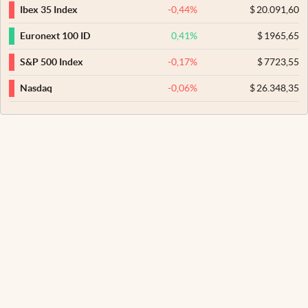
-0,44
%
$
20.091,60
Ibex 35 Index
0,41
%
$
1965,65
Euronext 100 ID
-0,17
%
$
7723,55
S&P 500 Index
-0,06
%
$
26.348,35
Nasdaq