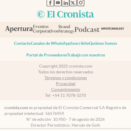
abre en nueva pestaña
abre en nueva pestaña
abre en nueva pestaña
abre en nueva pestaña
abre en nueva pestaña
Contacto
Canales de WhatsApp
Suscribite
Quiénes Somos
Portal de Proveedores
Trabajá con nosotros
Copyright 2025 cronista.com
Todos los derechos reservados
Términos y condiciones
Privacidad
Consentimiento
Tel:
+54 11 7078-3270
cronista.com
es propiedad de El Cronista Comercial S.A Registro de
propiedad intelectual: 56576959
N° de edición: 10.950 - 7 de agosto de 2026
Director Periodístico: Hernán de Goñi