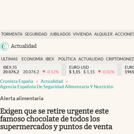
Últimas Noticias
TORMENTA
SEGURIDAD
JUBILADOS
VIVIENDA
ALQUILER
ACCIONE
Economía y finanzas
SOCIAL
Argentina
Actualidad
Política
España
Actualidad
ULTIMAS
ECONOMÍA
IBEX
POLÍTICA
ACTUALIDAD
CRIPTOMONE
México
NOTICIAS
Y
Y
IBEX 35
EURO-USD
EUR
Criptomonedas
20.076,2
20.076,2
-0.52
%
$
1,15
$
1,15
-0.02
%
USA
1965
FINANZAS
EURO
Cronista España
Actualidad
Colombia
España
Agencia Española De Seguridad Alimentaria Y Nutrición
Uruguay
Alerta alimentaria
Exigen que se retire urgente este
famoso chocolate de todos los
supermercados y puntos de venta