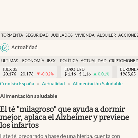
Últimas Noticias
TORMENTA
SEGURIDAD
JUBILADOS
VIVIENDA
ALQUILER
ACCIONE
Economía y finanzas
SOCIAL
Argentina
Actualidad
Política
España
Actualidad
ULTIMAS
ECONOMÍA
IBEX
POLÍTICA
ACTUALIDAD
CRIPTOMONE
México
NOTICIAS
Y
Y
IBEX 35
EURO-USD
EURONE
Criptomonedas
20.176
20.176
-0.02
%
$
1,16
$
1,16
0.01
%
USA
1965,65
FINANZAS
EURO
Cronista España
Actualidad
Alimentación Saludable
Colombia
España
Uruguay
Alimentación saludable
El té "milagroso" que ayuda a dormir
mejor, aplaca el Alzheimer y previene
los infartos
Este té, preparado a base de una hierba, cuenta con