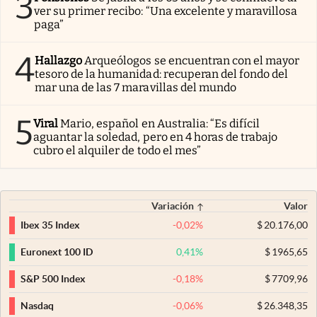
3
ver su primer recibo: “Una excelente y maravillosa
paga”
4
Hallazgo
Arqueólogos se encuentran con el mayor
tesoro de la humanidad: recuperan del fondo del
mar una de las 7 maravillas del mundo
5
Viral
Mario, español en Australia: “Es difícil
aguantar la soledad, pero en 4 horas de trabajo
cubro el alquiler de todo el mes”
Variación
Valor
-0,02
%
$
20.176,00
Ibex 35 Index
0,41
%
$
1965,65
Euronext 100 ID
-0,18
%
$
7709,96
S&P 500 Index
-0,06
%
$
26.348,35
Nasdaq