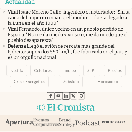
Actualidad
Viral
Isaac Moreno Gallo, ingeniero e historiador: “Sin la
caída del Imperio romano, el hombre hubiera llegado a
la Luna en el año 1000”
Viral
Fernando, único vecino en un pueblo perdido de
España: “No me da miedo vivir solo, me da miedo que el
pueblo desaparezca”
Defensa
Llegó el avión de rescate más grande del
Ejército: supera los 550 km/h, fue fabricado en el país y
es un orgullo nacional
Netflix
Celulares
Empleo
SEPE
Precios
Crisis Energetica
Subsidio
Horóscopo
abre en nueva pestaña
abre en nueva pestaña
abre en nueva pestaña
abre en nueva pestaña
abre en nueva pestaña