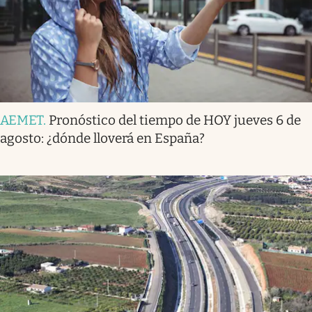
AEMET
.
Pronóstico del tiempo de HOY jueves 6 de
agosto: ¿dónde lloverá en España?