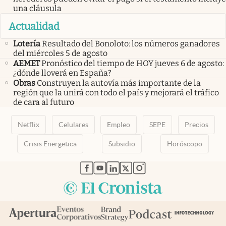
una cláusula
Actualidad
Lotería
Resultado del Bonoloto: los números ganadores
del miércoles 5 de agosto
AEMET
Pronóstico del tiempo de HOY jueves 6 de agosto:
¿dónde lloverá en España?
Obras
Construyen la autovía más importante de la
región que la unirá con todo el país y mejorará el tráfico
de cara al futuro
Netflix
Celulares
Empleo
SEPE
Precios
Crisis Energetica
Subsidio
Horóscopo
abre en nueva pestaña
abre en nueva pestaña
abre en nueva pestaña
abre en nueva pestaña
abre en nueva pestaña