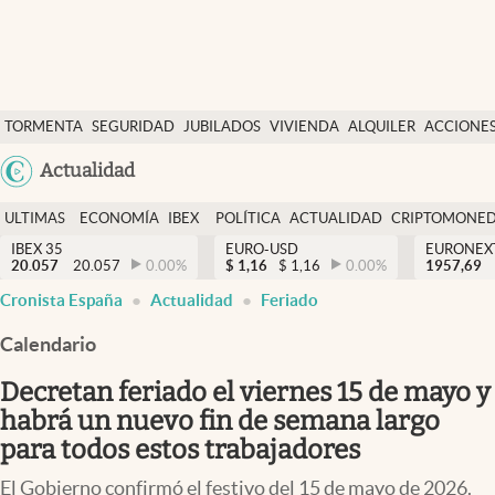
Últimas Noticias
TORMENTA
SEGURIDAD
JUBILADOS
VIVIENDA
ALQUILER
ACCIONE
Economía y finanzas
SOCIAL
Argentina
Actualidad
Política
España
Actualidad
ULTIMAS
ECONOMÍA
IBEX
POLÍTICA
ACTUALIDAD
CRIPTOMONE
México
NOTICIAS
Y
Y
IBEX 35
EURO-USD
EURONEX
Criptomonedas
20.057
20.057
0.00
%
$
1,16
$
1,16
0.00
%
1957,69
USA
FINANZAS
EURO
Cronista España
Actualidad
Feriado
Colombia
España
Uruguay
Calendario
Decretan feriado el viernes 15 de mayo y
habrá un nuevo fin de semana largo
para todos estos trabajadores
El Gobierno confirmó el festivo del 15 de mayo de 2026.