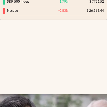
1,79
%
$
7736,52
S&P 500 Index
-0,83
%
$
26.363,44
Nasdaq