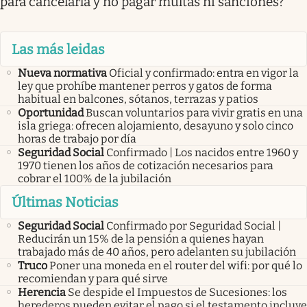
para cancelarla y no pagar multas ni sanciones?
Las más leidas
Nueva normativa
Oficial y confirmado: entra en vigor la
ley que prohíbe mantener perros y gatos de forma
habitual en balcones, sótanos, terrazas y patios
Oportunidad
Buscan voluntarios para vivir gratis en una
isla griega: ofrecen alojamiento, desayuno y solo cinco
horas de trabajo por día
Seguridad Social
Confirmado | Los nacidos entre 1960 y
1970 tienen los años de cotización necesarios para
cobrar el 100% de la jubilación
Últimas Noticias
Seguridad Social
Confirmado por Seguridad Social |
Reducirán un 15% de la pensión a quienes hayan
trabajado más de 40 años, pero adelanten su jubilación
Truco
Poner una moneda en el router del wifi: por qué lo
recomiendan y para qué sirve
Herencia
Se despide el Impuestos de Sucesiones: los
herederos pueden evitar el pago si el testamento incluye