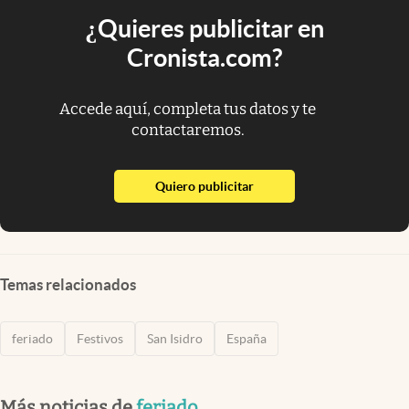
¿Quieres publicitar en
Cronista.com?
Accede aquí, completa tus datos y te
contactaremos.
abre en nueva pestaña
Quiero publicitar
Temas relacionados
feriado
Festivos
San Isidro
España
Más noticias de
feriado