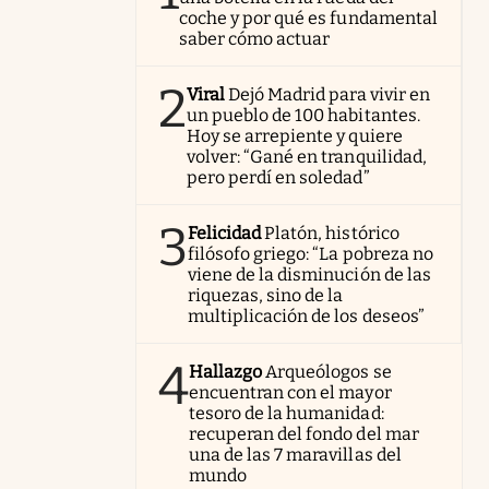
coche y por qué es fundamental
saber cómo actuar
2
Viral
Dejó Madrid para vivir en
un pueblo de 100 habitantes.
Hoy se arrepiente y quiere
volver: “Gané en tranquilidad,
pero perdí en soledad”
3
Felicidad
Platón, histórico
filósofo griego: “La pobreza no
viene de la disminución de las
riquezas, sino de la
multiplicación de los deseos”
4
Hallazgo
Arqueólogos se
encuentran con el mayor
tesoro de la humanidad:
recuperan del fondo del mar
una de las 7 maravillas del
mundo