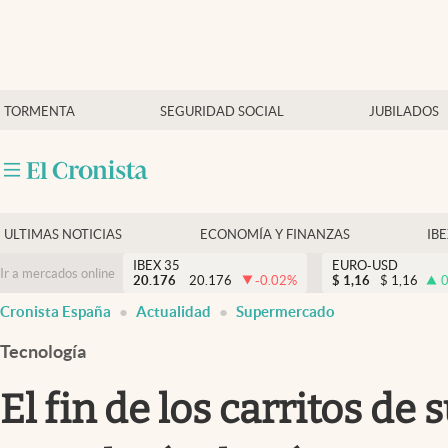
Últimas Noticias
TORMENTA
SEGURIDAD SOCIAL
JUBILADOS
Economía y finanzas
Política
Actualidad
Criptomonedas
ULTIMAS NOTICIAS
ECONOMÍA Y FINANZAS
IB
IBEX 35
EURO-USD
Ir a mercados online
20.176
20.176
-0.02
%
$
1,16
$
1,16
0
Cronista España
Actualidad
Supermercado
Tecnología
El fin de los carritos d