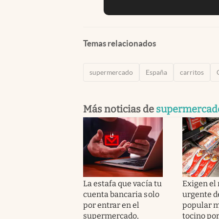
Temas relacionados
supermercado
España
carritos
Más noticias de
supermercad
La estafa que vacía tu
Exigen el 
cuenta bancaria solo
urgente d
por entrar en el
popular m
supermercado,
tocino por