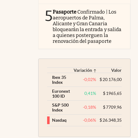
5
Pasaporte
Confirmado | Los
aeropuertos de Palma,
Alicante y Gran Canaria
bloquearán la entrada y salida
a quienes posterguen la
renovación del pasaporte
Variación
Valor
Ibex 35
-0,02
%
$
20.176,00
Index
Euronext
0,41
%
$
1965,65
100 ID
S&P 500
-0,18
%
$
7709,96
Index
-0,06
%
$
26.348,35
Nasdaq