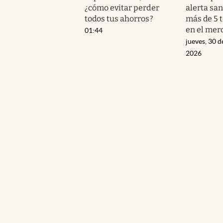
¿cómo evitar perder
alerta san
todos tus ahorros?
más de 5 
en el mer
01:44
jueves, 30 d
2026