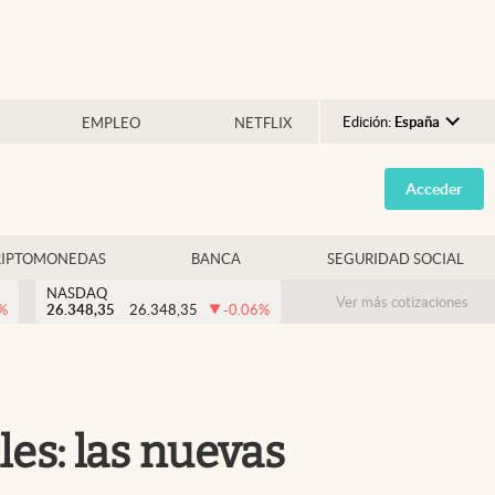
Edición:
España
EMPLEO
NETFLIX
Argentina
Acceder
España
México
RIPTOMONEDAS
BANCA
SEGURIDAD SOCIAL
USA
NASDAQ
Colombia
Ver más cotizaciones
%
26.348,35
26.348,35
-0.06
%
Uruguay
les: las nuevas