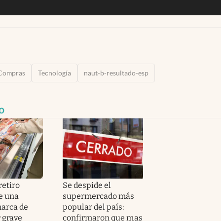
Compras
Tecnología
naut-b-resultado-esp
o
retiro
Se despide el
e una
supermercado más
arca de
popular del país:
 grave
confirmaron que mas