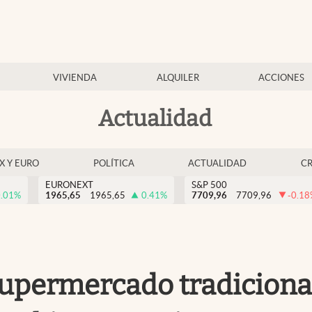
VIVIENDA
ALQUILER
ACCIONES
Actualidad
EX Y EURO
POLÍTICA
ACTUALIDAD
C
EURONEXT
S&P 500
.01
%
1965,65
1965,65
0.41
%
7709,96
7709,96
-0.18
e supermercado tradiciona