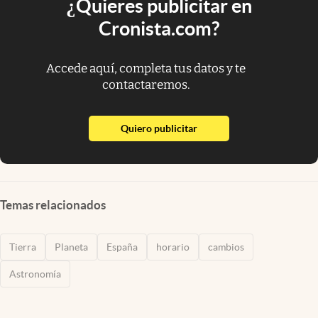
¿Quieres publicitar en
Cronista.com?
Accede aquí, completa tus datos y te
contactaremos.
abre en nueva pestaña
Quiero publicitar
Temas relacionados
Tierra
Planeta
España
horario
cambios
Astronomía