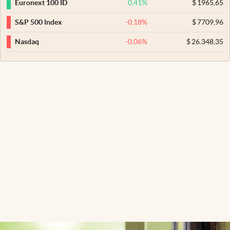
0,41
%
$
1965,65
Euronext 100 ID
-0,18
%
$
7709,96
S&P 500 Index
-0,06
%
$
26.348,35
Nasdaq