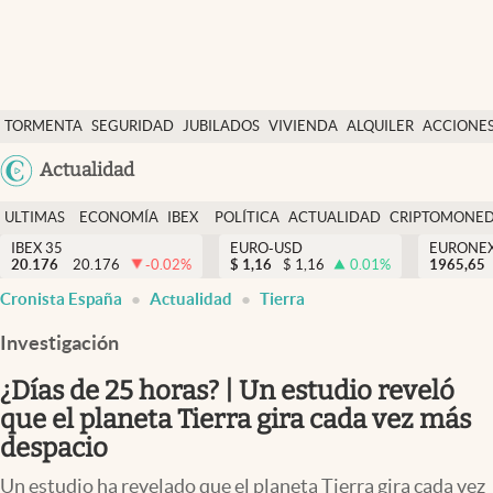
Últimas Noticias
TORMENTA
SEGURIDAD
JUBILADOS
VIVIENDA
ALQUILER
ACCIONE
Economía y finanzas
SOCIAL
Argentina
Actualidad
Política
España
Actualidad
ULTIMAS
ECONOMÍA
IBEX
POLÍTICA
ACTUALIDAD
CRIPTOMONE
México
NOTICIAS
Y
Y
IBEX 35
EURO-USD
EURONE
Criptomonedas
20.176
20.176
-0.02
%
$
1,16
$
1,16
0.01
%
USA
1965,65
FINANZAS
EURO
Cronista España
Actualidad
Tierra
Colombia
España
Uruguay
Investigación
¿Días de 25 horas? | Un estudio reveló
que el planeta Tierra gira cada vez más
despacio
Un estudio ha revelado que el planeta Tierra gira cada vez