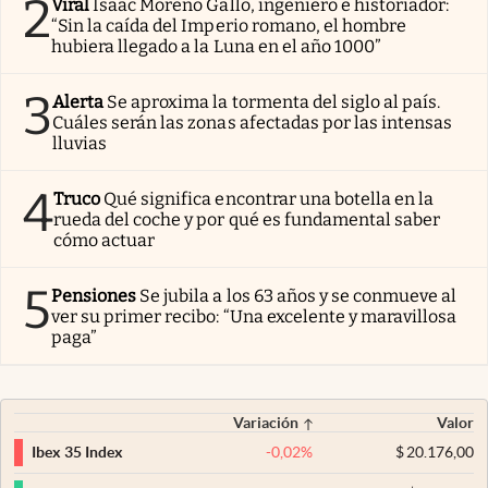
2
Viral
Isaac Moreno Gallo, ingeniero e historiador:
“Sin la caída del Imperio romano, el hombre
hubiera llegado a la Luna en el año 1000”
3
Alerta
Se aproxima la tormenta del siglo al país.
Cuáles serán las zonas afectadas por las intensas
lluvias
4
Truco
Qué significa encontrar una botella en la
rueda del coche y por qué es fundamental saber
cómo actuar
5
Pensiones
Se jubila a los 63 años y se conmueve al
ver su primer recibo: “Una excelente y maravillosa
paga”
Variación
Valor
-0,02
%
$
20.176,00
Ibex 35 Index