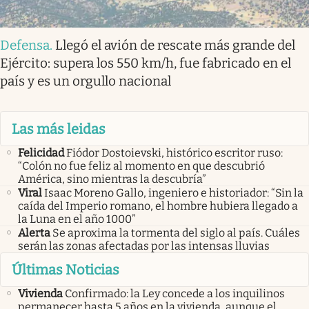
Defensa
.
Llegó el avión de rescate más grande del
Ejército: supera los 550 km/h, fue fabricado en el
país y es un orgullo nacional
Las más leidas
Felicidad
Fiódor Dostoievski, histórico escritor ruso:
“Colón no fue feliz al momento en que descubrió
América, sino mientras la descubría”
Viral
Isaac Moreno Gallo, ingeniero e historiador: “Sin la
caída del Imperio romano, el hombre hubiera llegado a
la Luna en el año 1000”
Alerta
Se aproxima la tormenta del siglo al país. Cuáles
serán las zonas afectadas por las intensas lluvias
Últimas Noticias
Vivienda
Confirmado: la Ley concede a los inquilinos
permanecer hasta 5 años en la vivienda, aunque el