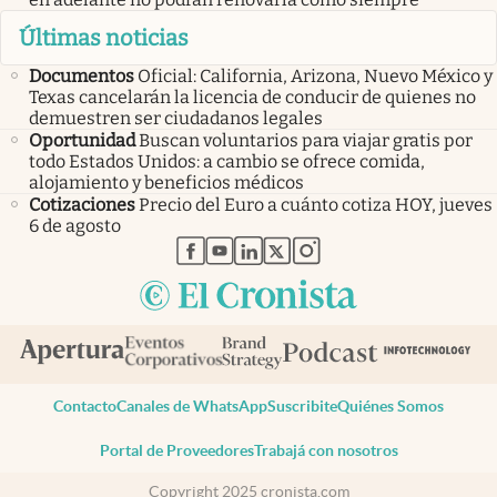
Últimas noticias
Documentos
Oficial: California, Arizona, Nuevo México y
Texas cancelarán la licencia de conducir de quienes no
demuestren ser ciudadanos legales
Oportunidad
Buscan voluntarios para viajar gratis por
todo Estados Unidos: a cambio se ofrece comida,
alojamiento y beneficios médicos
Cotizaciones
Precio del Euro a cuánto cotiza HOY, jueves
6 de agosto
abre en nueva pestaña
abre en nueva pestaña
abre en nueva pestaña
abre en nueva pestaña
abre en nueva pestaña
Contacto
Canales de WhatsApp
Suscribite
Quiénes Somos
Portal de Proveedores
Trabajá con nosotros
Copyright 2025 cronista.com