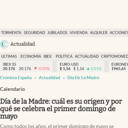
Últimas Noticias
TORMENTA
SEGURIDAD
JUBILADOS
VIVIENDA
ALQUILER
ACCIONE
Economía y finanzas
SOCIAL
Argentina
Actualidad
Política
España
Actualidad
ULTIMAS
ECONOMÍA
IBEX
POLÍTICA
ACTUALIDAD
CRIPTOMONE
México
NOTICIAS
Y
Y
IBEX 35
EURO-USD
EURONE
Criptomonedas
20.176
20.176
-0.02
%
$
1,16
$
1,16
0.01
%
USA
1965,65
FINANZAS
EURO
Cronista España
Actualidad
Día De La Madre
Colombia
España
Uruguay
Calendario
Día de la Madre: cuál es su origen y por
qué se celebra el primer domingo de
mayo
Como todos los años, el primer domingo de mayo se