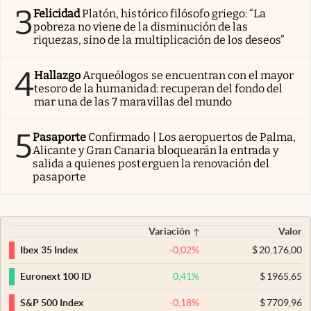
3
Felicidad
Platón, histórico filósofo griego: “La
pobreza no viene de la disminución de las
riquezas, sino de la multiplicación de los deseos”
4
Hallazgo
Arqueólogos se encuentran con el mayor
tesoro de la humanidad: recuperan del fondo del
mar una de las 7 maravillas del mundo
5
Pasaporte
Confirmado | Los aeropuertos de Palma,
Alicante y Gran Canaria bloquearán la entrada y
salida a quienes posterguen la renovación del
pasaporte
Variación
Valor
-0,02
%
$
20.176,00
Ibex 35 Index
0,41
%
$
1965,65
Euronext 100 ID
-0,18
%
$
7709,96
S&P 500 Index