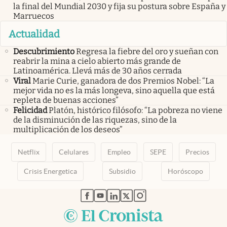
la final del Mundial 2030 y fija su postura sobre España y
Marruecos
Actualidad
Descubrimiento
Regresa la fiebre del oro y sueñan con
reabrir la mina a cielo abierto más grande de
Latinoamérica. Llevá más de 30 años cerrada
Viral
Marie Curie, ganadora de dos Premios Nobel: “La
mejor vida no es la más longeva, sino aquella que está
repleta de buenas acciones”
Felicidad
Platón, histórico filósofo: “La pobreza no viene
de la disminución de las riquezas, sino de la
multiplicación de los deseos”
Netflix
Celulares
Empleo
SEPE
Precios
Crisis Energetica
Subsidio
Horóscopo
abre en nueva pestaña
abre en nueva pestaña
abre en nueva pestaña
abre en nueva pestaña
abre en nueva pestaña