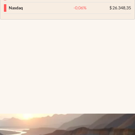
-0,06
%
$
26.348,35
Nasdaq