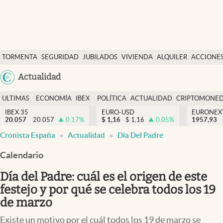
Últimas Noticias
TORMENTA
SEGURIDAD
JUBILADOS
VIVIENDA
ALQUILER
ACCIONE
Economía y finanzas
SOCIAL
Argentina
Actualidad
Política
España
Actualidad
ULTIMAS
ECONOMÍA
IBEX
POLÍTICA
ACTUALIDAD
CRIPTOMONE
México
NOTICIAS
Y
Y
IBEX 35
EURO-USD
EURONEX
Criptomonedas
20.057
20.057
0.17
%
$
1,16
$
1,16
0.05
%
1957,93
USA
FINANZAS
EURO
Cronista España
Actualidad
Día Del Padre
Colombia
España
Uruguay
Calendario
Día del Padre: cuál es el origen de este
festejo y por qué se celebra todos los 19
de marzo
Existe un motivo por el cuál todos los 19 de marzo se