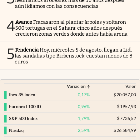
neumáticos al océano: más de 50 años después
aún lidiamos con las consecuencias
4
Avance
Fracasaron al plantar árboles y soltaron
500 tortugas en el Sahara: cinco años después
crecieron zonas verdes donde antes había arena
5
Tendencia
Hoy, miércoles 5 de agosto, llegan a Lidl
las sandalias tipo Birkenstock: cuestan menos de 8
euros
Variación
Valor
0,17
%
$
20.057,00
Ibex 35 Index
0,96
%
$
1957,93
Euronext 100 ID
1,79
%
$
7736,52
S&P 500 Index
2,59
%
$
26.584,99
Nasdaq