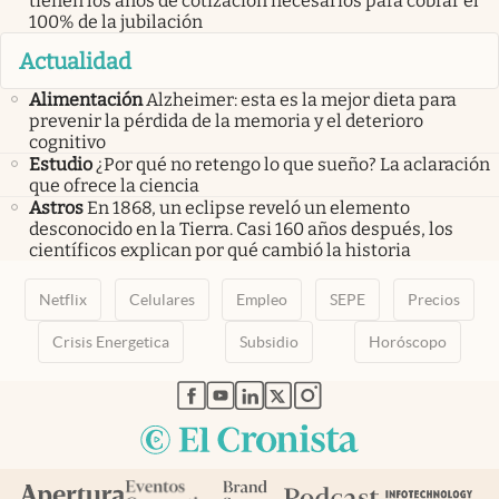
tienen los años de cotización necesarios para cobrar el
100% de la jubilación
Actualidad
Alimentación
Alzheimer: esta es la mejor dieta para
prevenir la pérdida de la memoria y el deterioro
cognitivo
Estudio
¿Por qué no retengo lo que sueño? La aclaración
que ofrece la ciencia
Astros
En 1868, un eclipse reveló un elemento
desconocido en la Tierra. Casi 160 años después, los
científicos explican por qué cambió la historia
Netflix
Celulares
Empleo
SEPE
Precios
Crisis Energetica
Subsidio
Horóscopo
abre en nueva pestaña
abre en nueva pestaña
abre en nueva pestaña
abre en nueva pestaña
abre en nueva pestaña