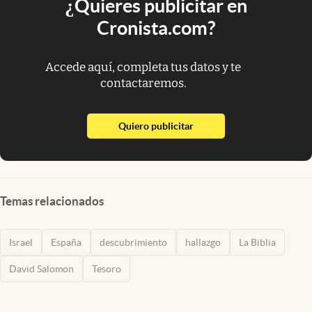
¿Quieres publicitar en
Cronista.com?
Accede aquí, completa tus datos y te
contactaremos.
abre en nueva pestaña
Quiero publicitar
Temas relacionados
Israel
España
descubrimiento
hallazgo
La Biblia
David Salomon
Tesoro