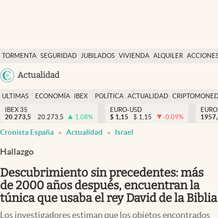
Últimas Noticias
TORMENTA
SEGURIDAD
JUBILADOS
VIVIENDA
ALQUILER
ACCIONE
Economía y finanzas
SOCIAL
Argentina
Actualidad
Política
España
Actualidad
ULTIMAS
ECONOMÍA
IBEX
POLÍTICA
ACTUALIDAD
CRIPTOMONE
México
NOTICIAS
Y
Y
IBEX 35
EURO-USD
EURO
Criptomonedas
20.273,5
20.273,5
1.08
%
$
1,15
$
1,15
-0.09
%
USA
1957
FINANZAS
EURO
Cronista España
Actualidad
Israel
Colombia
España
Uruguay
Hallazgo
Descubrimiento sin precedentes: más
de 2000 años después, encuentran la
túnica que usaba el rey David de la Biblia
Los investigadores estiman que los objetos encontrados