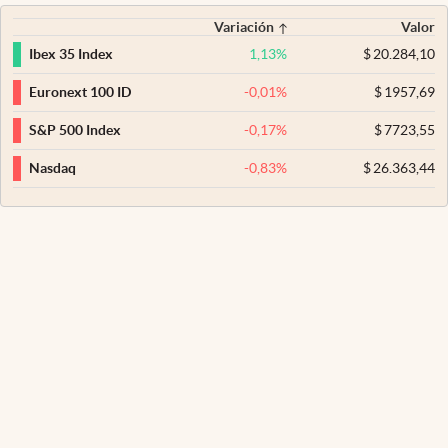
Variación
Valor
1,13
%
$
20.284,10
Ibex 35 Index
-0,01
%
$
1957,69
Euronext 100 ID
-0,17
%
$
7723,55
S&P 500 Index
-0,83
%
$
26.363,44
Nasdaq