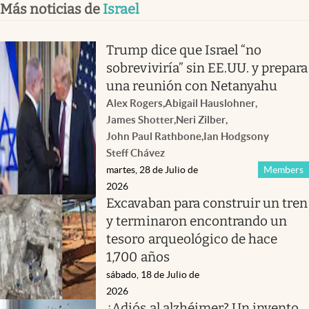
Más noticias de
Israel
Trump dice que Israel “no
sobreviviría” sin EE.UU. y prepara
una reunión con Netanyahu
Alex Rogers
,
Abigail Hauslohner
,
James Shotter
,
Neri Zilber
,
John Paul Rathbone
,
Ian Hodgson
y
Steff Chávez
martes, 28 de Julio de
Members
2026
Excavaban para construir un tren
y terminaron encontrando un
tesoro arqueológico de hace
1,700 años
sábado, 18 de Julio de
2026
¿Adiós al alzhéimer? Un invento