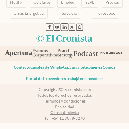
Netflix
Celulares
Empleo
SEPE
Precios
Crisis Energetica
Subsidio
Horóscopo
abre en nueva pestaña
abre en nueva pestaña
abre en nueva pestaña
abre en nueva pestaña
abre en nueva pestaña
Contacto
Canales de WhatsApp
Suscribite
Quiénes Somos
Portal de Proveedores
Trabajá con nosotros
Copyright 2025 cronista.com
Todos los derechos reservados
Términos y condiciones
Privacidad
Consentimiento
Tel:
+54 11 7078-3270