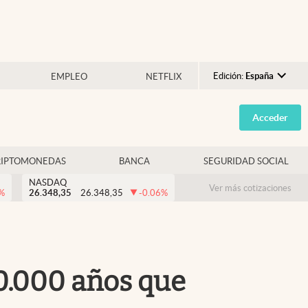
Edición:
España
EMPLEO
NETFLIX
Argentina
Acceder
España
México
RIPTOMONEDAS
BANCA
SEGURIDAD SOCIAL
USA
NASDAQ
Colombia
Ver más cotizaciones
%
26.348,35
26.348,35
-0.06
%
Uruguay
10.000 años que