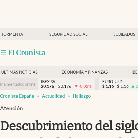
Últimas Noticias
TORMENTA
SEGURIDAD SOCIAL
JUBILADOS
Economía y finanzas
Política
Actualidad
Criptomonedas
ULTIMAS NOTICIAS
ECONOMÍA Y FINANZAS
IB
IBEX 35
EURO-USD
Ir a mercados online
20.176
20.176
-0.02
%
$
1,16
$
1,16
0
Cronista España
Actualidad
Hallazgo
Atención
Descubrimiento del siglo