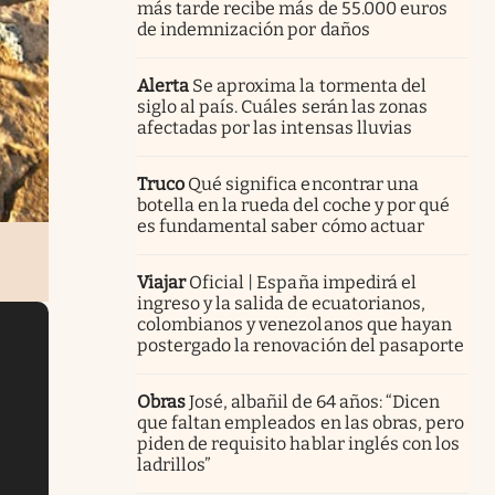
más tarde recibe más de 55.000 euros
de indemnización por daños
Alerta
Se aproxima la tormenta del
siglo al país. Cuáles serán las zonas
afectadas por las intensas lluvias
Truco
Qué significa encontrar una
botella en la rueda del coche y por qué
es fundamental saber cómo actuar
Viajar
Oficial | España impedirá el
ingreso y la salida de ecuatorianos,
colombianos y venezolanos que hayan
postergado la renovación del pasaporte
Obras
José, albañil de 64 años: “Dicen
que faltan empleados en las obras, pero
piden de requisito hablar inglés con los
ladrillos”