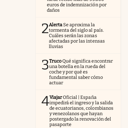
euros de indemnización por
daños
2
Alerta
Se aproxima la
tormenta del siglo al país.
Cuáles serán las zonas
afectadas por las intensas
lluvias
3
Truco
Qué significa encontrar
una botella en la rueda del
coche y por qué es
fundamental saber cómo
actuar
4
Viajar
Oficial | España
impedirá el ingreso y la salida
de ecuatorianos, colombianos
y venezolanos que hayan
postergado la renovación del
pasaporte