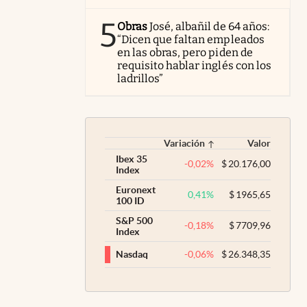
5
Obras
José, albañil de 64 años:
“Dicen que faltan empleados
en las obras, pero piden de
requisito hablar inglés con los
ladrillos”
Variación
Valor
Ibex 35
-0,02
%
$
20.176,00
Index
Euronext
0,41
%
$
1965,65
100 ID
S&P 500
-0,18
%
$
7709,96
Index
-0,06
%
$
26.348,35
Nasdaq