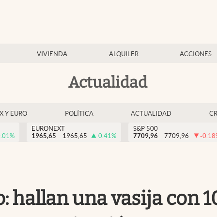
VIVIENDA
ALQUILER
ACCIONES
Actualidad
EX Y EURO
POLÍTICA
ACTUALIDAD
C
EURONEXT
S&P 500
.01
%
1965,65
1965,65
0.41
%
7709,96
7709,96
-0.18
: hallan una vasija con 