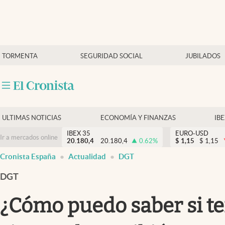
Últimas Noticias
TORMENTA
SEGURIDAD SOCIAL
JUBILADOS
Economía y finanzas
Política
Actualidad
Criptomonedas
ULTIMAS NOTICIAS
ECONOMÍA Y FINANZAS
IB
IBEX 35
EURO-USD
Ir a mercados online
20.180,4
20.180,4
0.62
%
$
1,15
$
1,15
Cronista España
Actualidad
DGT
DGT
¿Cómo puedo saber si te