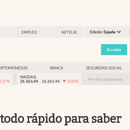
Edición:
España
EMPLEO
NETFLIX
Argentina
Acceder
España
México
RIPTOMONEDAS
BANCA
SEGURIDAD SOCIAL
USA
NASDAQ
Colombia
Ver más cotizaciones
0.17
%
26.363,44
26.363,44
-0.83
%
Uruguay
todo rápido para saber