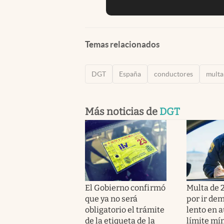
Temas relacionados
DGT
España
conductores
multa
Más noticias de
DGT
El Gobierno confirmó
Multa de 
que ya no será
por ir de
obligatorio el trámite
lento en a
de la etiqueta de la
límite mí