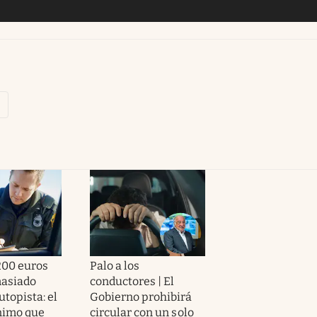
200 euros
Palo a los
masiado
conductores | El
utopista: el
Gobierno prohibirá
nimo que
circular con un solo