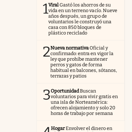
1
Viral
Gastó los ahorros de su
vida en un terreno vacío. Nueve
años después, un grupo de
voluntarios le construyó una
casa con 850 bloques de
plástico reciclado
2
Nueva normativa
Oficial y
confirmado: entra en vigor la
ley que prohíbe mantener
perros y gatos de forma
habitual en balcones, sótanos,
terrazas y patios
3
Oportunidad
Buscan
voluntarios para vivir gratis en
una isla de Norteamérica:
ofrecen alojamiento y solo 20
horas de trabajo por semana
Hogar
Envolver el dinero en