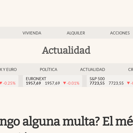
VIVIENDA
ALQUILER
ACCIONES
Actualidad
EX Y EURO
POLÍTICA
ACTUALIDAD
C
EURONEXT
S&P 500
-0.25
%
1957,69
1957,69
-0.01
%
7723,55
7723,55
-
ngo alguna multa? El mé