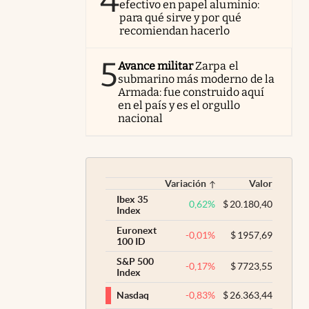
4
efectivo en papel aluminio:
para qué sirve y por qué
recomiendan hacerlo
5
Avance militar
Zarpa el
submarino más moderno de la
Armada: fue construido aquí
en el país y es el orgullo
nacional
Variación
Valor
Ibex 35
0,62
%
$
20.180,40
Index
Euronext
-0,01
%
$
1957,69
100 ID
S&P 500
-0,17
%
$
7723,55
Index
-0,83
%
$
26.363,44
Nasdaq