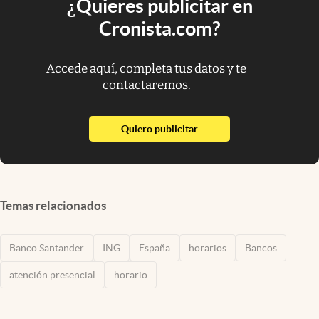
¿Quieres publicitar en
Cronista.com?
Accede aquí, completa tus datos y te
contactaremos.
abre en nueva pestaña
Quiero publicitar
Temas relacionados
Banco Santander
ING
España
horarios
Bancos
atención presencial
horario