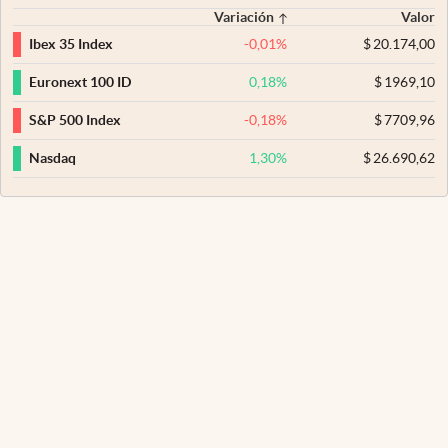
Variación
Valor
-0,01
%
$
20.174,00
Ibex 35 Index
0,18
%
$
1969,10
Euronext 100 ID
-0,18
%
$
7709,96
S&P 500 Index
1,30
%
$
26.690,62
Nasdaq