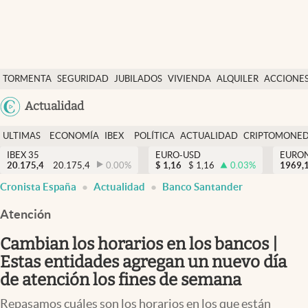
Últimas Noticias
TORMENTA
SEGURIDAD
JUBILADOS
VIVIENDA
ALQUILER
ACCIONE
Economía y finanzas
SOCIAL
Argentina
Actualidad
Política
España
Actualidad
ULTIMAS
ECONOMÍA
IBEX
POLÍTICA
ACTUALIDAD
CRIPTOMONE
México
NOTICIAS
Y
Y
IBEX 35
EURO-USD
EURO
Criptomonedas
20.175,4
20.175,4
0.00
%
$
1,16
$
1,16
0.03
%
USA
1969,
FINANZAS
EURO
Cronista España
Actualidad
Banco Santander
Colombia
España
Uruguay
Atención
Cambian los horarios en los bancos |
Estas entidades agregan un nuevo día
de atención los fines de semana
Repasamos cuáles son los horarios en los que están