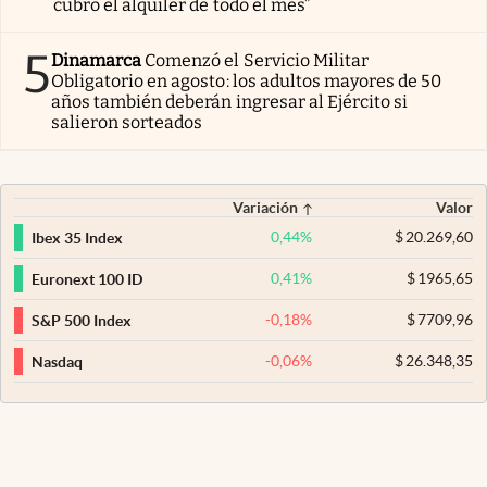
cubro el alquiler de todo el mes”
5
Dinamarca
Comenzó el Servicio Militar
Obligatorio en agosto: los adultos mayores de 50
años también deberán ingresar al Ejército si
salieron sorteados
Variación
Valor
0,44
%
$
20.269,60
Ibex 35 Index
0,41
%
$
1965,65
Euronext 100 ID
-0,18
%
$
7709,96
S&P 500 Index
-0,06
%
$
26.348,35
Nasdaq