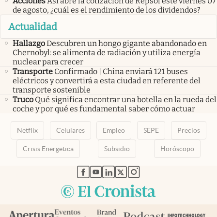
Acciones
Así abre la cotización de Repsol este viernes 07
de agosto, ¿cuál es el rendimiento de los dividendos?
Actualidad
Hallazgo
Descubren un hongo gigante abandonado en
Chernobyl: se alimenta de radiación y utiliza energía
nuclear para crecer
Transporte
Confirmado | China enviará 121 buses
eléctricos y convertirá a esta ciudad en referente del
transporte sostenible
Truco
Qué significa encontrar una botella en la rueda del
coche y por qué es fundamental saber cómo actuar
Netflix
Celulares
Empleo
SEPE
Precios
Crisis Energetica
Subsidio
Horóscopo
abre en nueva pestaña
abre en nueva pestaña
abre en nueva pestaña
abre en nueva pestaña
abre en nueva pestaña