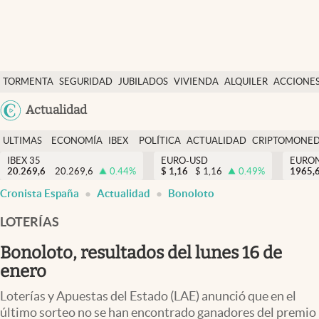
Últimas Noticias
TORMENTA
SEGURIDAD
JUBILADOS
VIVIENDA
ALQUILER
ACCIONE
Economía y finanzas
SOCIAL
Argentina
Actualidad
Política
España
Actualidad
ULTIMAS
ECONOMÍA
IBEX
POLÍTICA
ACTUALIDAD
CRIPTOMONE
México
NOTICIAS
Y
Y
IBEX 35
EURO-USD
EURO
Criptomonedas
20.269,6
20.269,6
0.44
%
$
1,16
$
1,16
0.49
%
USA
1965,
FINANZAS
EURO
Cronista España
Actualidad
Bonoloto
Colombia
España
Uruguay
LOTERÍAS
Bonoloto, resultados del lunes 16 de
enero
Loterías y Apuestas del Estado (LAE) anunció que en el
último sorteo no se han encontrado ganadores del premio