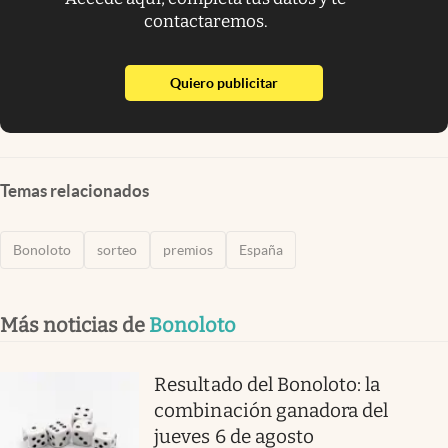
contactaremos.
abre en nueva pestaña
Quiero publicitar
Temas relacionados
Bonoloto
sorteo
premios
España
Más noticias de
Bonoloto
Resultado del Bonoloto: la
combinación ganadora del
jueves 6 de agosto