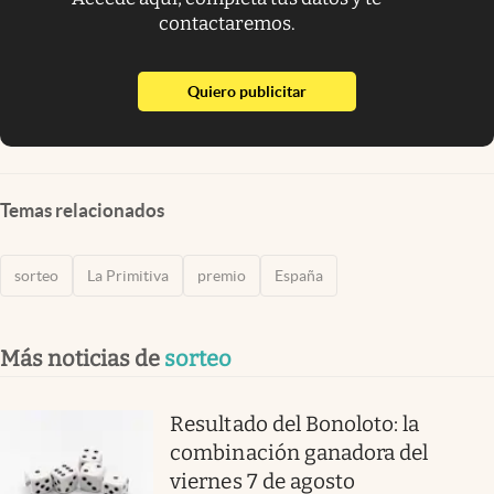
contactaremos.
abre en nueva pestaña
Quiero publicitar
Temas relacionados
sorteo
La Primitiva
premio
España
Más noticias de
sorteo
Resultado del Bonoloto: la
combinación ganadora del
viernes 7 de agosto