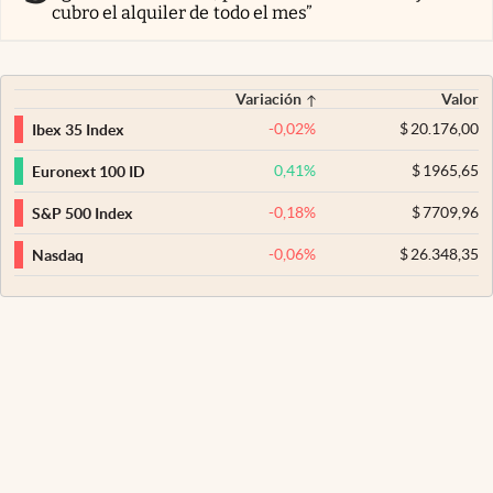
cubro el alquiler de todo el mes”
Variación
Valor
-0,02
%
$
20.176,00
Ibex 35 Index
0,41
%
$
1965,65
Euronext 100 ID
-0,18
%
$
7709,96
S&P 500 Index
-0,06
%
$
26.348,35
Nasdaq