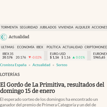
Últimas Noticias
TORMENTA
SEGURIDAD
JUBILADOS
VIVIENDA
ALQUILER
ACCIONE
Economía y finanzas
SOCIAL
Argentina
Actualidad
Política
España
Actualidad
ULTIMAS
ECONOMÍA
IBEX
POLÍTICA
ACTUALIDAD
CRIPTOMONE
México
NOTICIAS
Y
Y
IBEX 35
EURO-USD
EURONE
Criptomonedas
20.176
20.176
-0.02
%
$
1,16
$
1,16
0.01
%
USA
1965,65
FINANZAS
EURO
Cronista España
Actualidad
Sorteo
Colombia
España
Uruguay
LOTERÍAS
El Gordo de La Primitiva, resultados del
domingo 15 de enero
El esperado sorteo de los domingos ha encontrado un
ganador del premio de Primera Categoría y un del de