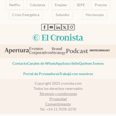
Netflix
Celulares
Empleo
SEPE
Precios
Crisis Energetica
Subsidio
Horóscopo
abre en nueva pestaña
abre en nueva pestaña
abre en nueva pestaña
abre en nueva pestaña
abre en nueva pestaña
Contacto
Canales de WhatsApp
Suscribite
Quiénes Somos
Portal de Proveedores
Trabajá con nosotros
Copyright 2025 cronista.com
Todos los derechos reservados
Términos y condiciones
Privacidad
Consentimiento
Tel:
+54 11 7078-3270