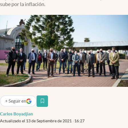
Infotechnology
sube por la inflación.
Clase
Clima
Mundial 2026
Eventos Corporativos
El Cronista Studio
Mediakit
abre en nueva pestaña
Argentina
+
Seguir
en
abre en nueva pestaña
Carlos Boyadjian
Actualizado el
13 de Septiembre de 2021
16:27