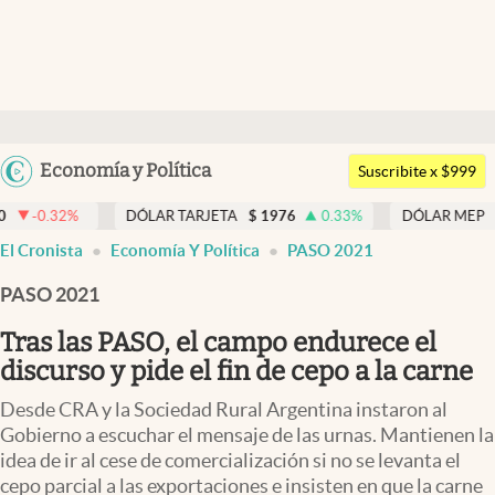
Últimas noticias
Dólar
Argentina
Economía y Política
Members
Suscribite x $999
España
Economía y Política
DÓLAR TARJETA
$
1976
0.33
%
DÓLAR MEP
$
1518,45
México
El Cronista
Economía Y Política
PASO 2021
Finanzas y Mercados
USA
PASO 2021
Mercados Online
Colombia
Uruguay
Tras las PASO, el campo endurece el
Negocios
discurso y pide el fin de cepo a la carne
Columnistas
Desde CRA y la Sociedad Rural Argentina instaron al
Otras secciones
Gobierno a escuchar el mensaje de las urnas. Mantienen la
idea de ir al cese de comercialización si no se levanta el
Apertura
cepo parcial a las exportaciones e insisten en que la carne