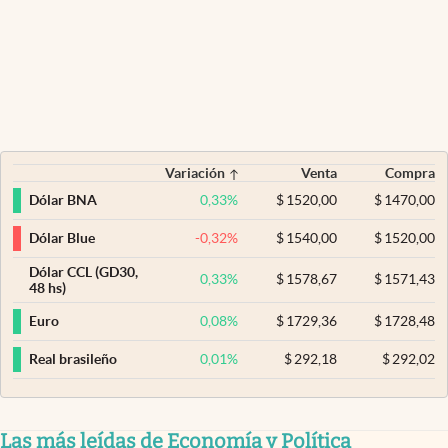
Variación
Venta
Compra
0,33
%
$
1520,00
$
1470,00
Dólar BNA
-0,32
%
$
1540,00
$
1520,00
Dólar Blue
Dólar CCL (GD30,
0,33
%
$
1578,67
$
1571,43
48 hs)
0,08
%
$
1729,36
$
1728,48
Euro
0,01
%
$
292,18
$
292,02
Real brasileño
Las más leídas de Economía y Política