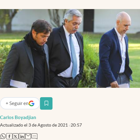
Infotechnology
Clase
Clima
Mundial 2026
Eventos Corporativos
El Cronista Studio
Mediakit
abre en nueva pestaña
Argentina
+
Seguir
en
abre en nueva pestaña
Carlos Boyadjian
Actualizado el
3 de Agosto de 2021
20:57
abre en nueva pestaña
abre en nueva pestaña
abre en nueva pestaña
abre en nueva pestaña