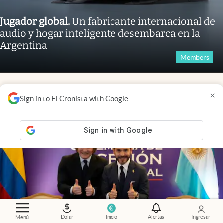
Jugador global
.
Un fabricante internacional de
audio y hogar inteligente desembarca en la
Argentina
Members
×
Sign in to El Cronista with Google
Dolar
Inicio
Alertas
Ingresar
Menú