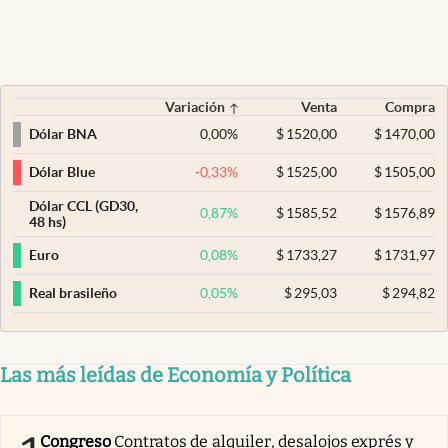
Variación
Venta
Compra
0,00
%
$
1520,00
$
1470,00
Dólar BNA
-0,33
%
$
1525,00
$
1505,00
Dólar Blue
Dólar CCL (GD30,
0,87
%
$
1585,52
$
1576,89
48 hs)
0,08
%
$
1733,27
$
1731,97
Euro
0,05
%
$
295,03
$
294,82
Real brasileño
Las más leídas de Economía y Política
Congreso
Contratos de alquiler, desalojos exprés y