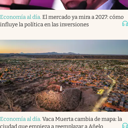
Economía al día
.
El mercado ya mira a 2027: cómo
influye la política en las inversiones
Economía al día
.
Vaca Muerta cambia de mapa: la
ciudad que empieza a reemplazar a Añelo