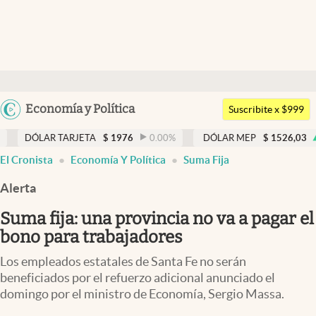
Últimas noticias
Dólar
Argentina
Economía y Política
Members
Suscribite x $999
España
Economía y Política
 TARJETA
$
1976
0.00
%
DÓLAR MEP
$
1526,03
0.43
%
México
abre en nueva pestaña
abre en nueva pestaña
El Cronista
Economía Y Política
Suma Fija
Finanzas y Mercados
USA
Alerta
Mercados Online
Colombia
Uruguay
Suma fija: una provincia no va a pagar el
Negocios
bono para trabajadores
Columnistas
Los empleados estatales de Santa Fe no serán
Otras secciones
beneficiados por el refuerzo adicional anunciado el
domingo por el ministro de Economía, Sergio Massa.
Apertura