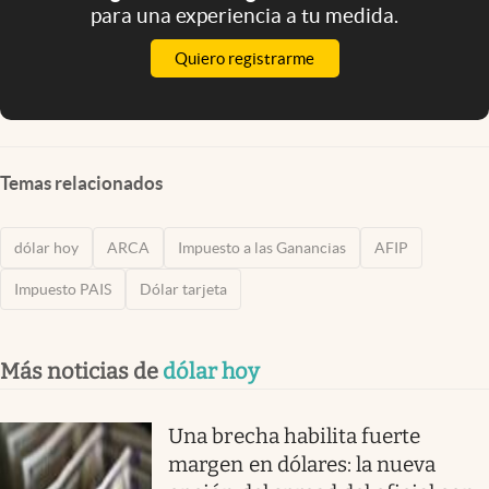
para una experiencia a tu medida.
Quiero registrarme
Temas relacionados
dólar hoy
ARCA
Impuesto a las Ganancias
AFIP
Impuesto PAIS
Dólar tarjeta
Más noticias de
dólar hoy
Una brecha habilita fuerte
margen en dólares: la nueva