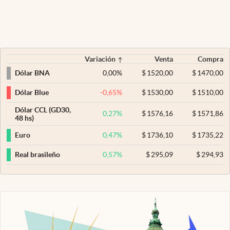
Variación
Venta
Compra
0,00
%
$
1520,00
$
1470,00
Dólar BNA
-0,65
%
$
1530,00
$
1510,00
Dólar Blue
Dólar CCL (GD30,
0,27
%
$
1576,16
$
1571,86
48 hs)
0,47
%
$
1736,10
$
1735,22
Euro
0,57
%
$
295,09
$
294,93
Real brasileño