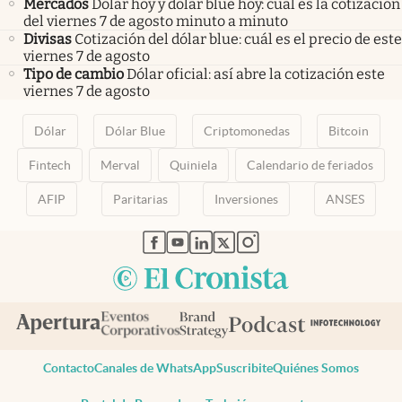
Mercados
Dólar hoy y dólar blue hoy: cuál es la cotización
del viernes 7 de agosto minuto a minuto
Divisas
Cotización del dólar blue: cuál es el precio de este
viernes 7 de agosto
Tipo de cambio
Dólar oficial: así abre la cotización este
viernes 7 de agosto
Dólar
Dólar Blue
Criptomonedas
Bitcoin
Fintech
Merval
Quiniela
Calendario de feriados
AFIP
Paritarias
Inversiones
ANSES
abre en nueva pestaña
abre en nueva pestaña
abre en nueva pestaña
abre en nueva pestaña
abre en nueva pestaña
Contacto
Canales de WhatsApp
Suscribite
Quiénes Somos