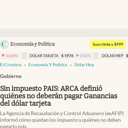
Últimas noticias
Dólar
Argentina
Economía y Política
Members
Suscribite x $999
España
Economía y Política
DÓLAR TARJETA
$
1976
0.00
%
DÓLAR MEP
$
1521,52
0.2
México
El Cronista
Economía Y Política
Dólar Hoy
Finanzas y Mercados
USA
Gobierno
Mercados Online
Colombia
Uruguay
Sin impuesto PAIS: ARCA definió
Negocios
quiénes no deberán pagar Ganancias
Columnistas
del dólar tarjeta
Otras secciones
La Agencia de Recaudación y Control Aduanero (exAFIP)
informó cómo quedan los impuesto y quiénes no deben
Apertura
pagarlo más.