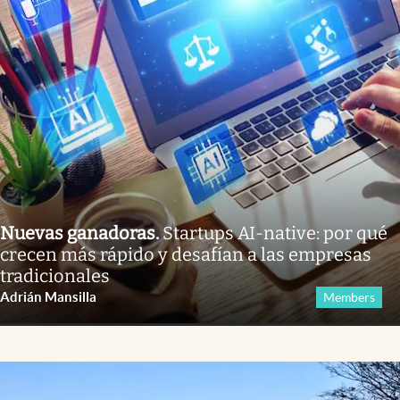
Nuevas ganadoras
.
Startups AI-native: por qué
crecen más rápido y desafían a las empresas
tradicionales
Adrián Mansilla
Members