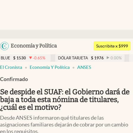
Últimas noticias
Dólar
Argentina
Economía y Política
Members
Suscribite x $999
España
Economía y Política
0
-0.65
%
DÓLAR TARJETA
$
1976
0.00
%
DÓLAR MEP
México
El Cronista
Economía Y Política
ANSES
Finanzas y Mercados
USA
Confirmado
Mercados Online
Colombia
Uruguay
Se despide el SUAF: el Gobierno dará de
Negocios
baja a toda esta nómina de titulares,
Columnistas
¿cuál es el motivo?
Otras secciones
Desde ANSES informaron qué titulares de las
asignaciones familiares dejarán de cobrar por un cambio
Apertura
en los requisitos.