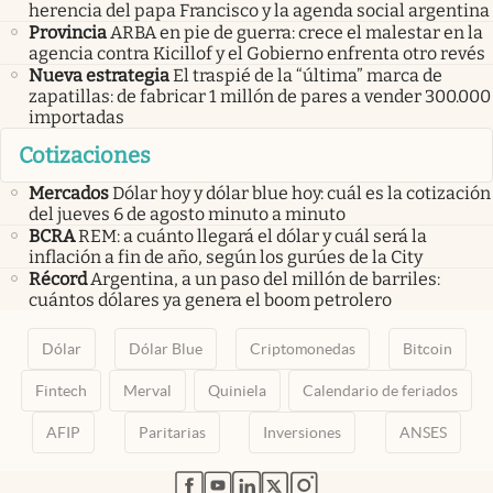
herencia del papa Francisco y la agenda social argentina
Provincia
ARBA en pie de guerra: crece el malestar en la
agencia contra Kicillof y el Gobierno enfrenta otro revés
Nueva estrategia
El traspié de la “última” marca de
zapatillas: de fabricar 1 millón de pares a vender 300.000
importadas
Cotizaciones
Mercados
Dólar hoy y dólar blue hoy: cuál es la cotización
del jueves 6 de agosto minuto a minuto
BCRA
REM: a cuánto llegará el dólar y cuál será la
inflación a fin de año, según los gurúes de la City
Récord
Argentina, a un paso del millón de barriles:
cuántos dólares ya genera el boom petrolero
Dólar
Dólar Blue
Criptomonedas
Bitcoin
Fintech
Merval
Quiniela
Calendario de feriados
AFIP
Paritarias
Inversiones
ANSES
abre en nueva pestaña
abre en nueva pestaña
abre en nueva pestaña
abre en nueva pestaña
abre en nueva pestaña