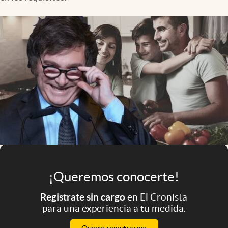
Infotechnology
Clase
Clima
Mundial 2026
Eventos Corporativos
El Cronista Studio
Mediakit
abre en nueva pestaña
Argentina
¡Queremos conocerte!
Registrate sin cargo
en El Cronista
para una experiencia a tu medida.