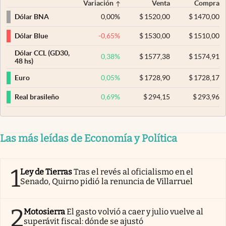
Variación
Venta
Compra
0,00
%
$
1520,00
$
1470,00
Dólar BNA
-0,65
%
$
1530,00
$
1510,00
Dólar Blue
Dólar CCL (GD30,
0,38
%
$
1577,38
$
1574,91
48 hs)
0,05
%
$
1728,90
$
1728,17
Euro
0,69
%
$
294,15
$
293,96
Real brasileño
Las más leídas de Economía y Política
1
Ley de Tierras
Tras el revés al oficialismo en el
Senado, Quirno pidió la renuncia de Villarruel
2
Motosierra
El gasto volvió a caer y julio vuelve al
superávit fiscal: dónde se ajustó