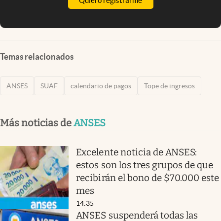
Quiero registrarme
Temas relacionados
ANSES
SUAF
calendario de pagos
Tope de ingresos
Más noticias de
ANSES
Excelente noticia de ANSES:
estos son los tres grupos de que
recibirán el bono de $70.000 este
mes
14:35
ANSES suspenderá todas las