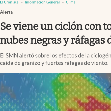
El Cronista
Información General
Clima
Infotechnology
Alerta
Clase
Clima
Se viene un ciclón con t
Mundial 2026
nubes negras y ráfagas 
Eventos Corporativos
El Cronista Studio
El SMN alertó sobre los efectos de la ciclogén
Mediakit
caída de granizo y fuertes ráfagas de viento.
abre en nueva pestaña