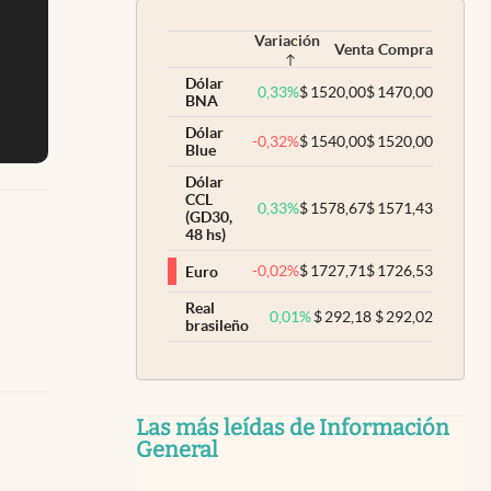
Variación
Venta
Compra
Dólar
0,33
%
$
1520,00
$
1470,00
BNA
Dólar
-0,32
%
$
1540,00
$
1520,00
Blue
Dólar
CCL
0,33
%
$
1578,67
$
1571,43
(GD30,
48 hs)
-0,02
%
$
1727,71
$
1726,53
Euro
Real
0,01
%
$
292,18
$
292,02
brasileño
Las más leídas de Información
General