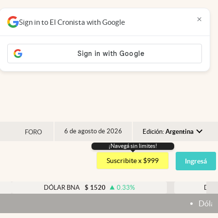
×
Sign in to El Cronista with Google
6 de agosto de 2026
Edición:
Argentina
FORO
¡Navegá sin limites!
Argentina
Suscribite x $999
Ingresá
España
México
DÓLAR BNA
$
1520
0.33
%
DÓLAR BLUE
$
USA
Dólar hoy y dólar blue
Colombia