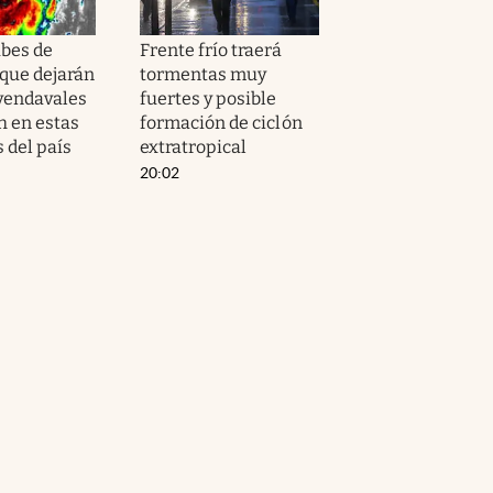
bes de
Frente frío traerá
que dejarán
tormentas muy
 vendavales
fuertes y posible
h en estas
formación de ciclón
 del país
extratropical
20:02