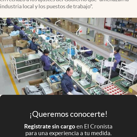
Infotechnology
industria local y los puestos de trabajo".
Clase
Clima
Mundial 2026
Eventos Corporativos
El Cronista Studio
Mediakit
abre en nueva pestaña
Argentina
¡Queremos conocerte!
Registrate sin cargo
en El Cronista
para una experiencia a tu medida.