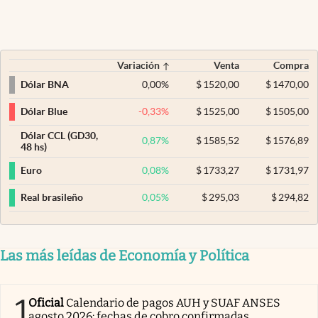
Variación
Venta
Compra
0,00
%
$
1520,00
$
1470,00
Dólar BNA
-0,33
%
$
1525,00
$
1505,00
Dólar Blue
Dólar CCL (GD30,
0,87
%
$
1585,52
$
1576,89
48 hs)
0,08
%
$
1733,27
$
1731,97
Euro
0,05
%
$
295,03
$
294,82
Real brasileño
Las más leídas de Economía y Política
1
Oficial
Calendario de pagos AUH y SUAF ANSES
agosto 2026: fechas de cobro confirmadas