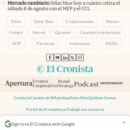
Mercado cambiario
Dólar blue hoy: a cuánto cotiza el
sábado 8 de agosto con el MEP y el CCL
Dólar
Dólar Blue
Criptomonedas
Bitcoin
Fintech
Merval
Quiniela
Calendario de feriados
AFIP
Paritarias
Inversiones
ANSES
abre en nueva pestaña
abre en nueva pestaña
abre en nueva pestaña
abre en nueva pestaña
abre en nueva pestaña
Contacto
Canales de WhatsApp
Suscribite
Quiénes Somos
Portal de Proveedores
Trabajá con nosotros
Copyright 2025 cronista.com
×
Sign in to El Cronista with Google
Todos los derechos reservados