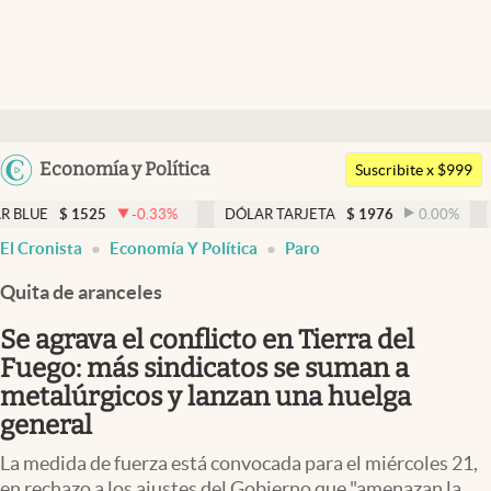
Últimas noticias
Dólar
Argentina
Economía y Política
Members
Suscribite x $999
España
Economía y Política
525
-0.33
%
DÓLAR TARJETA
$
1976
0.00
%
DÓLAR M
México
El Cronista
Economía Y Política
Paro
Finanzas y Mercados
USA
Quita de aranceles
Mercados Online
Colombia
Uruguay
Se agrava el conflicto en Tierra del
Negocios
Fuego: más sindicatos se suman a
Columnistas
metalúrgicos y lanzan una huelga
general
Otras secciones
La medida de fuerza está convocada para el miércoles 21,
Apertura
en rechazo a los ajustes del Gobierno que "amenazan la